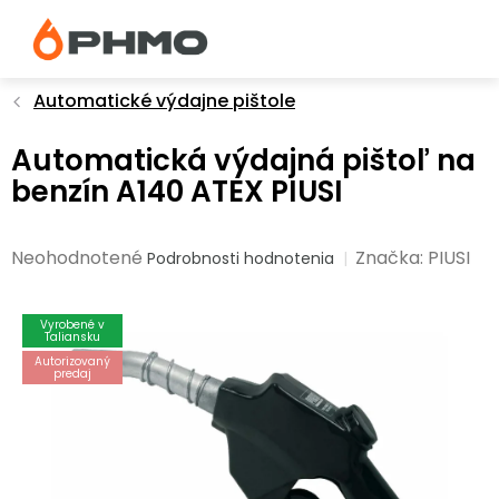
Prejsť
na
obsah
Automatické výdajne pištole
Automatická výdajná pištoľ na
benzín A140 ATEX PIUSI
Priemerné
Neohodnotené
Značka:
PIUSI
Podrobnosti hodnotenia
hodnotenie
produktu
Vyrobené v
je
Taliansku
0,0
Autorizovaný
predaj
z
5
hviezdičiek.