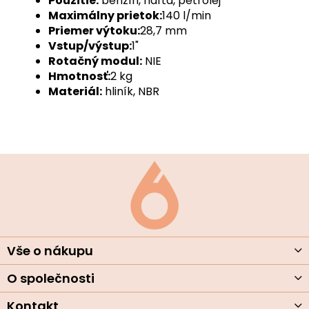
Použitie:
benzín, nafta, petrolej
Maximálny prietok:
140 l/min
Priemer výtoku:
28,7 mm
Vstup/výstup:
1"
Rotačný modul:
NIE
Hmotnosť:
2 kg
Materiál:
hliník, NBR
Z
á
p
ä
t
i
e
Vše o nákupu
O společnosti
Kontakt