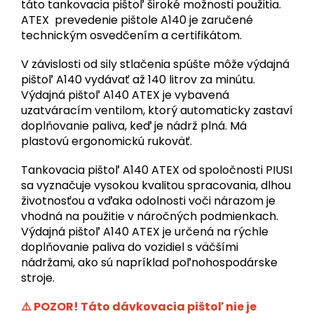
táto tankovacia pištoľ široké možnosti použitia.
ATEX prevedenie pištole A140 je zaručené
technickým osvedčením a certifikátom.
V závislosti od sily stlačenia spúšte môže výdajná
pištoľ A140 vydávať až 140 litrov za minútu.
Výdajná pištoľ A140 ATEX je vybavená
uzatváracím ventilom, ktorý automaticky zastaví
doplňovanie paliva, keď je nádrž plná. Má
plastovú ergonomickú rukoväť.
Tankovacia pištoľ A140 ATEX od spoločnosti PIUSI
sa vyznačuje vysokou kvalitou spracovania, dlhou
životnosťou a vďaka odolnosti voči nárazom je
vhodná na použitie v náročných podmienkach.
Výdajná pištoľ A140 ATEX je určená na rýchle
doplňovanie paliva do vozidiel s väčšími
nádržami, ako sú napríklad poľnohospodárske
stroje.
⚠️ POZOR! Táto dávkovacia pištoľ nie je