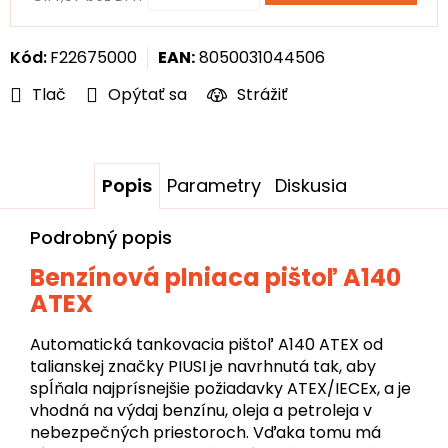
Jednotková
cena:
Kód:
F22675000
EAN:
8050031044506
Tlač
Opýtať sa
Strážiť
Popis
Parametry
Diskusia
Podrobný popis
Benzínová plniaca pištoľ A140
ATEX
Automatická tankovacia pištoľ A140 ATEX od
talianskej značky PIUSI je navrhnutá tak, aby
spĺňala najprísnejšie požiadavky ATEX/IECEx, a je
vhodná na výdaj benzínu, oleja a petroleja v
nebezpečných priestoroch. Vďaka tomu má