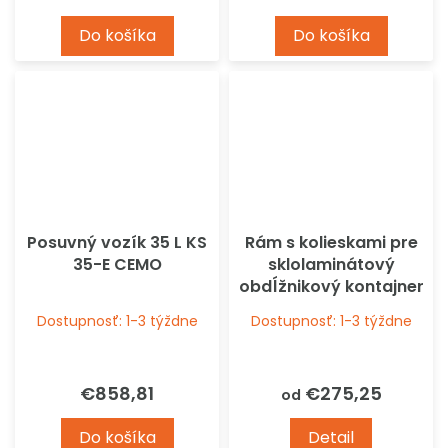
Do košíka
Do košíka
Posuvný vozík 35 L KS
Rám s kolieskami pre
35-E CEMO
sklolaminátový
obdĺžnikový kontajner
CEMO
Dostupnosť: 1-3 týždne
Dostupnosť: 1-3 týždne
€858,81
€275,25
od
Do košíka
Detail