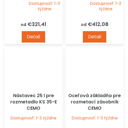
Dostupnosť: 1-3
Dostupnosť: 1-3
Priemerné
Priemerné
týždne
týždne
hodnotenie
hodnotenie
produktu
produktu
€321,41
€412,08
od
od
je
je
5,0
4,0
Detail
Detail
z
z
5
5
hviezdičiek.
hviezdičiek.
Nástavec 25 l pre
Oceľová základňa pre
rozmetadlo KS 35-E
rozmetací zásobník
CEMO
CEMO
Dostupnosť: 1-3 týždne
Dostupnosť: 1-3 týždne