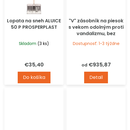
Lopata na sneh ALUICE
"V" zásobník na piesok
50 P PROSPERPLAST
s vekom odolným proti
vandalizmu, bez
otvárania CEMO
Skladom
(3 ks)
Dostupnosť: 1-3 týždne
€35,40
€935,87
od
Do košíka
Detail