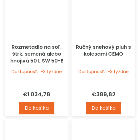
Rozmetadlo na soľ,
Ručný snehový pluh s
štrk, semená alebo
kolesami CEMO
hnojivá 50 L SW 50-E
CEMO
Dostupnosť: 1-3 týždne
Dostupnosť: 1-3 týždne
€1 034,78
€389,82
Do košíka
Do košíka