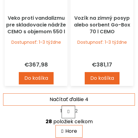
Veko proti vandalizmu
Vozík na zimný posyp
pre skladovacie nádrže
alebo sorbent Go-Box
CEMO s objemom 550 l
70 l CEMO
a 700 l
Dostupnosť: 1-3 týždne
Dostupnosť: 1-3 týždne
€367,98
€381,17
Do košíka
Do košíka
Načítať ďalšie 4
S
1
2
t
O
r
28
položiek celkom
v
á
n
l
Hore
k
á