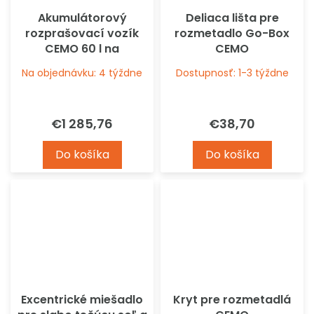
Akumulátorový
Deliaca lišta pre
rozprašovací vozík
rozmetadlo Go-Box
CEMO 60 l na
CEMO
chemikálie alebo
Na objednávku: 4 týždne
Dostupnosť: 1-3 týždne
dezinfekciu
€1 285,76
€38,70
Do košíka
Do košíka
Excentrické miešadlo
Kryt pre rozmetadlá