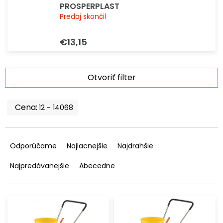
PROSPERPLAST
Predaj skončil
€13,15
V
Otvoriť filter
ý
p
i
12
14068
s
p
R
r
a
Odporúčame
Najlacnejšie
Najdrahšie
o
d
d
e
Najpredávanejšie
Abecedne
u
n
k
i
t
e
o
p
v
r