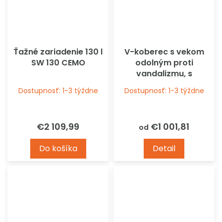
Ťažné zariadenie 130 l
V-koberec s vekom
SW 130 CEMO
odolným proti
vandalizmu, s
otváraním CEMO-
Dostupnosť: 1-3 týždne
Dostupnosť: 1-3 týždne
KOPIE
€2 109,99
€1 001,81
od
Do košíka
Detail