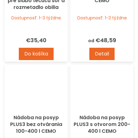
pre slabo tečúcu soľ a
CEMO
rozmetadlo obilia
CEMO
Dostupnosť: 1-3 týždne
Dostupnosť: 1-3 týždne
€35,40
€48,59
od
Do košíka
Detail
Nádoba na posyp
Nádoba na posyp
PLUS3 bez otvárania
PLUS3 s otvorom 200-
100-400 l CEMO
400 l CEMO