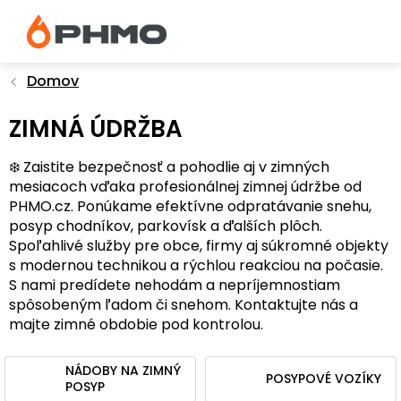
Prejsť
na
obsah
Domov
ZIMNÁ ÚDRŽBA
❄️
Zaistite bezpečnosť a pohodlie aj v zimných
mesiacoch vďaka profesionálnej zimnej údržbe od
PHMO.cz. Ponúkame efektívne odpratávanie snehu,
posyp chodníkov, parkovísk a ďalších plôch.
Spoľahlivé služby pre obce, firmy aj súkromné ​​objekty
s modernou technikou a rýchlou reakciou na počasie.
S nami predídete nehodám a nepríjemnostiam
spôsobeným ľadom či snehom. Kontaktujte nás a
majte zimné obdobie pod kontrolou.
NÁDOBY NA ZIMNÝ
POSYPOVÉ VOZÍKY
POSYP