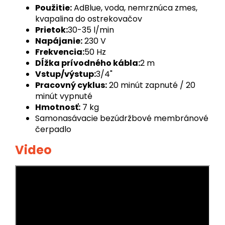
Použitie:
AdBlue, voda, nemrznúca zmes,
kvapalina do ostrekovačov
Prietok:
30-35 l/min
Napájanie:
230 V
Frekvencia:
50 Hz
Dĺžka prívodného kábla:
2 m
Vstup/výstup:
3/4"
Pracovný cyklus:
20 minút zapnuté / 20
minút vypnuté
Hmotnosť:
7 kg
Samonasávacie bezúdržbové membránové
čerpadlo
Video