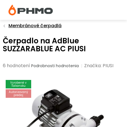
Prejsť
na
obsah
Membránové čerpadlá
Čerpadlo na AdBlue
SUZZARABLUE AC PIUSI
Priemerné
6 hodnotení
Značka:
PIUSI
Podrobnosti hodnotenia
hodnotenie
produktu
Vyrobené v
je
Taliansku
5,0
Autorizovaný
predaj
z
5
hviezdičiek.