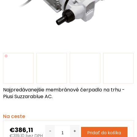
Najpredávanejšie membránové čerpadlo na trhu -
Piusi Suzzarablue AC.
Na ceste
€386,11
Pridať do košíka
€319,10 bez DPH