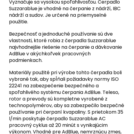
Vyznačuje sa vysokou spoľahlivosťou. Čerpadlo
Suzzarablue je vhodné na čerpanie z nádrží, IBC
nádrží a sudov. Je určené na priemyselné
použitie.
Bezpečnosť a jednoduché používanie sú dve
vlastnosti, ktoré robia z čerpadla Suzzarablue
najvhodnejšie riešenie na čerpanie a dávkovanie
AdBlue v akýchkoľvek pracovných
podmienkach.
Materiály použité pri výrobe tohto čerpadla boli
vybrané tak, aby spĺňali požiadavky normy ISO
22241 na zabezpečenie bezpečného a
spoľahlivého systému čerpania AdBlue. Teleso,
rotor a prevody sú kompletne vyrobené z
technopolymérov, aby sa zabezpečilo bezpečné
používanie pri čerpaní kvapaliny. S prietokom 35
l/min poskytuje čerpadlo Suzzarablue AC
pracovný cyklus až 20 minút s vynikajúcim
výkonom. Vhodné pre AdBlue, nemrznúcu zmes,