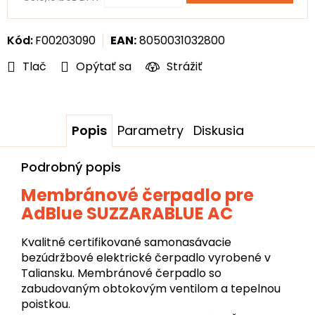
Jednotková
cena:
Kód:
F00203090
EAN:
8050031032800
Tlač
Opýtať sa
Strážiť
Popis
Parametry
Diskusia
Podrobný popis
Membránové čerpadlo pre
AdBlue SUZZARABLUE AC
Kvalitné certifikované samonasávacie
bezúdržbové elektrické čerpadlo vyrobené v
Taliansku. Membránové čerpadlo so
zabudovaným obtokovým ventilom a tepelnou
poistkou.