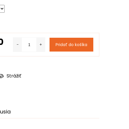
0
Pridať do košíka
Strážiť
kusia