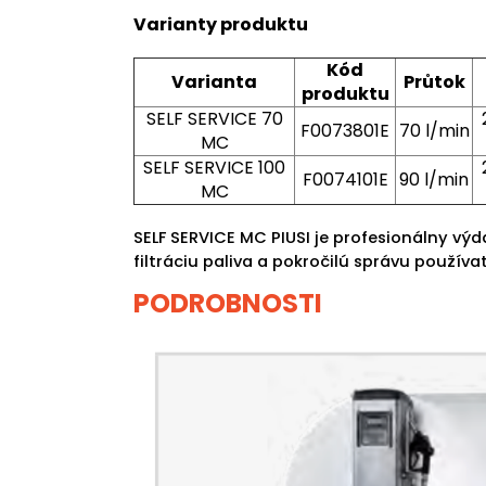
Varianty produktu
Kód
Varianta
Průtok
produktu
SELF SERVICE 70
F0073801E
70 l/min
MC
SELF SERVICE 100
F0074101E
90 l/min
MC
SELF SERVICE MC PIUSI je profesionálny vý
filtráciu paliva a pokročilú správu použív
PODROBNOSTI