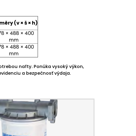
ěry (v × š × h)
78 × 488 × 400
mm
78 × 488 × 400
mm
potrebou nafty. Ponúka vysoký výkon,
 evidenciu a bezpečnosť výdaja.