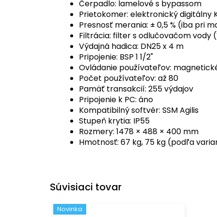
Čerpadlo: lamelové s bypassom
Prietokomer: elektronický digitálny
Presnosť merania: ± 0,5 % (iba pri m
Filtrácia: filter s odlučovačom vody
Výdajná hadica: DN25 x 4 m
Pripojenie: BSP 1 1/2"
Ovládanie používateľov: magnetick
Počet používateľov: až 80
Pamäť transakcií: 255 výdajov
Pripojenie k PC: áno
Kompatibilný softvér: SSM Agilis
Stupeň krytia: IP55
Rozmery: 1478 × 488 × 400 mm
Hmotnosť: 67 kg, 75 kg (podľa varia
Súvisiaci tovar
Novinka