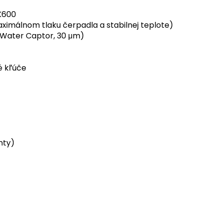
 K600
aximálnom tlaku čerpadla a stabilnej teplote)
 (Water Captor, 30 μm)
é kľúče
nty)