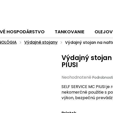
VÉ HOSPODÁRSTVO
TANKOVANIE
OLEJOV
NOLÓGIA
Výdajné stojany
Výdajný stojan na naft
Výdajný stojan
PIUSI
Priemerné
Neohodnotené
Podrobnost
hodnotenie
SELF SERVICE MC PIUSI je 
produktu
nekomerčné použitie s po
je
výkon, bezpečnú prevádzk
0,0
z
5