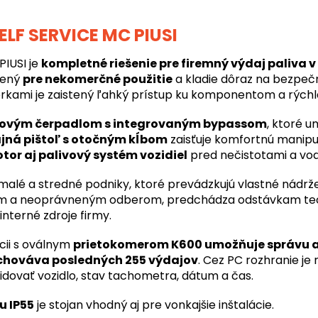
ELF SERVICE MC PIUSI
PIUSI je
kompletné riešenie pre firemný výdaj paliva v 
čený
pre nekomerčné použitie
a kladie dôraz na bezpečn
erkami je zaistený ľahký prístup ku komponentom a rýchl
ovým čerpadlom s integrovaným bypassom
, ktoré u
ná pištoľ s otočným kĺbom
zaisťuje komfortnú manipul
tor aj palivový systém vozidiel
pred nečistotami a vod
malé a stredné podniky, ktoré prevádzkujú vlastné nádrž
atám a neoprávneným odberom, predchádza odstávkam t
interné zdroje firmy.
cii s oválnym
prietokomerom K600 umožňuje správu a
chováva posledných 255 výdajov
. Cez PC rozhranie j
vidovať vozidlo, stav tachometra, dátum a čas.
u IP55
je stojan vhodný aj pre vonkajšie inštalácie.