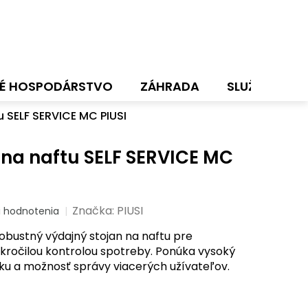
É HOSPODÁRSTVO
ZÁHRADA
SLUŽBY
N
u SELF SERVICE MC PIUSI
 na naftu SELF SERVICE MC
Značka:
PIUSI
i hodnotenia
robustný výdajný stojan na naftu pre
kročilou kontrolou spotreby. Ponúka vysoký
u a možnosť správy viacerých užívateľov.