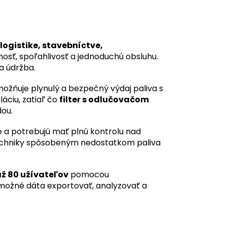
logistike, stavebníctve,
osť, spoľahlivosť a jednoduchú obsluhu.
a údržba.
možňuje plynulý a bezpečný výdaj paliva s
áciu, zatiaľ čo
filter s odlučovačom
ou.
e a potrebujú mať plnú kontrolu nad
echniky spôsobeným nedostatkom paliva
ž 80 užívateľov
pomocou
e možné dáta exportovať, analyzovať a