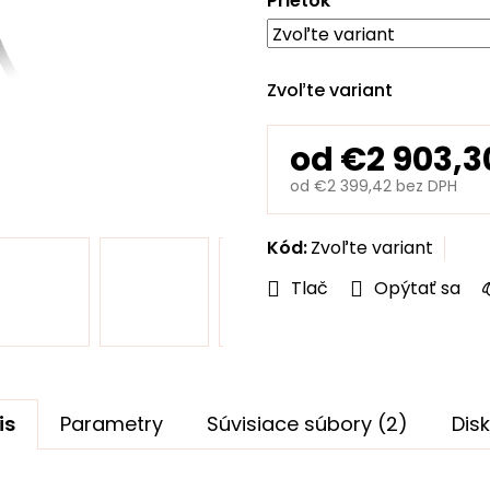
Prietok
hviezdičiek.
Zvoľte variant
od
€2 903,3
od
€2 399,42
bez DPH
Jednotková
cena:
Kód:
Zvoľte variant
Tlač
Opýtať sa
is
Parametry
Súvisiace súbory (2)
Dis