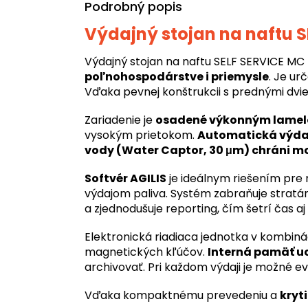
Podrobný popis
Výdajný stojan na naftu S
Výdajný stojan na naftu SELF SERVICE MC 
poľnohospodárstve i priemysle
. Je ur
Vďaka pevnej konštrukcii s prednými dvi
Zariadenie je
osadené výkonným lamel
vysokým prietokom.
Automatická výdaj
vody (Water Captor, 30 μm) chráni mo
Softvér AGILIS
je ideálnym riešením pre 
výdajom paliva. Systém zabraňuje str
a zjednodušuje reporting, čím šetrí čas aj 
Elektronická riadiaca jednotka v kombiná
magnetických kľúčov.
Interná pamäť u
archivovať. Pri každom výdaji je možné e
Vďaka kompaktnému prevedeniu a
kryti