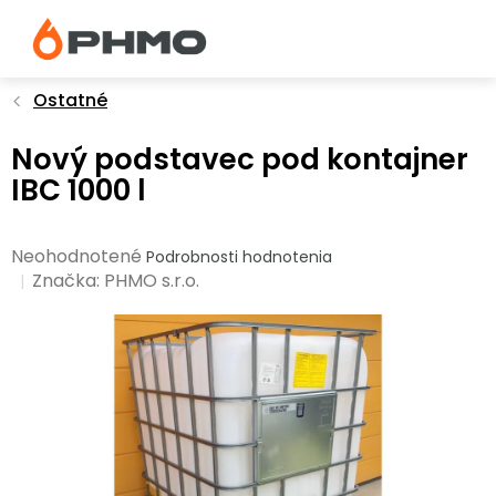
Prejsť
na
obsah
Ostatné
Nový podstavec pod kontajner
IBC 1000 l
Priemerné
Neohodnotené
Podrobnosti hodnotenia
hodnotenie
Značka:
PHMO s.r.o.
produktu
je
0,0
z
5
hviezdičiek.