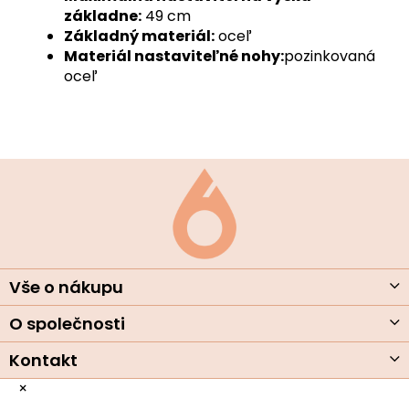
základne:
49 cm
Základný materiál:
oceľ
Materiál nastaviteľné nohy:
pozinkovaná
oceľ
Z
á
p
ä
t
i
e
Vše o nákupu
O společnosti
Kontakt
×