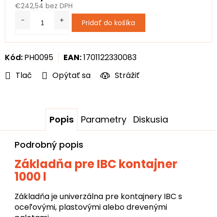
€242,54 bez DPH
Jednotková
Pridať do košíka
cena:
Kód:
PH0095
EAN:
1701122330083
Tlač
Opýtať sa
Strážiť
Popis
Parametry
Diskusia
Podrobný popis
Základňa pre IBC kontajner
1000 l
Základňa je univerzálna pre kontajnery IBC s
oceľovými, plastovými alebo drevenými