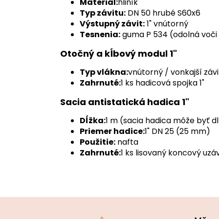
Materiál:
hliník
Typ závitu:
DN 50 hrubé S60x6
Výstupný závit:
1" vnútorný
Tesnenia:
guma P 534 (odolná voči 
Otočný a kĺbový modul 1"
Typ vlákna:
vnútorný / vonkajší závi
Zahrnuté:
1 ks hadicová spojka 1"
Sacia antistatická hadica 1"
Dĺžka:
1 m (sacia hadica môže byť d
Priemer hadice:
1" DN 25 (25 mm)
Použitie:
nafta
Zahrnuté:
1 ks lisovaný koncový uzáve
Z
á