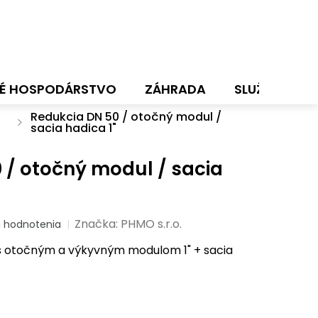
É HOSPODÁRSTVO
ZÁHRADA
SLUŽBY
N
Redukcia DN 50 / otočný modul /
sacia hadica 1"
 / otočný modul / sacia
Značka:
PHMO s.r.o.
i hodnotenia
 s otočným a výkyvným modulom 1" + sacia