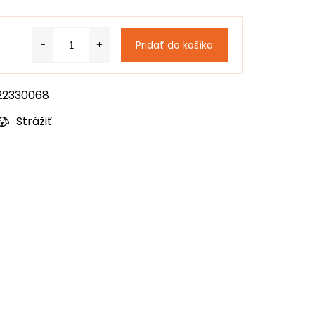
Pridať do košíka
22330068
Strážiť