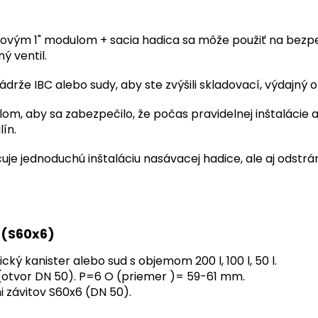
bovým 1" modulom + sacia hadica sa môže použiť na bezpe
ý ventil.
nádrže IBC alebo sudy, aby ste zvýšili skladovací, výdajný 
m, aby sa zabezpečilo, že počas pravidelnej inštalácie 
ín.
e jednoduchú inštaláciu nasávacej hadice, ale aj odstráne
 (S60x6)
ký kanister alebo sud s objemom 200 l, 100 l, 50 l.
 (otvor DN 50). P=6 O (priemer )= 59-61 mm.
 závitov S60x6 (DN 50).