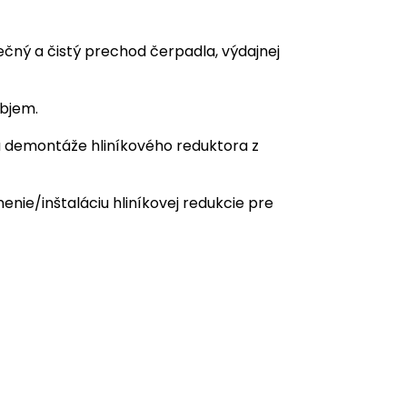
čný a čistý prechod čerpadla, výdajnej
objem.
a demontáže hliníkového reduktora z
nie/inštaláciu hliníkovej redukcie pre