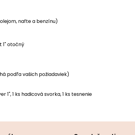
olejom, nafte a benzínu)
t 1" otočný
lhá podľa vašich požiadaviek)
r 1", 1 ks hadicová svorka, 1 ks tesnenie