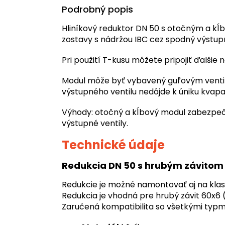
Podrobný popis
Hliníkový reduktor DN 50 s otočným a kĺ
zostavy s nádržou IBC cez spodný výstupn
Pri použití T-kusu môžete pripojiť ďalšie 
Modul môže byť vybavený guľovým ventilo
výstupného ventilu nedôjde k úniku kvapal
Výhody: otočný a kĺbový modul zabezpečuj
výstupné ventily.
Technické údaje
Redukcia DN 50 s hrubým závitom
Redukcie je možné namontovať aj na klasic
Redukcia je vhodná pre hrubý závit 60x6
Zaručená kompatibilita so všetkými typmi