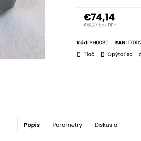
hviezdičiek.
€74,14
€61,27 bez DPH
Jednotková
cena:
Kód:
PH0080
EAN:
17011
Tlač
Opýtať sa
Popis
Parametry
Diskusia