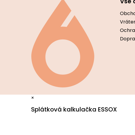
Vše 
p
ä
Obcho
t
i
Vráten
e
Ochra
Dopra
×
Splátková kalkulačka ESSOX