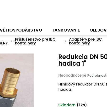
VÉ HOSPODÁRSTVO
TANKOVANIE
OLEJOV
Príslušenstvo pre IBC
Adaptéry pre IBC
NERY
kontajnery
kontajnery
Redukcia DN 50
hadica 1"
Priemerné
Neohodnotené
Podrobnost
hodnotenie
Hliníkový reduktor DN 50
produktu
hadica.
je
0,0
z
Skladom
(1 ks)
5