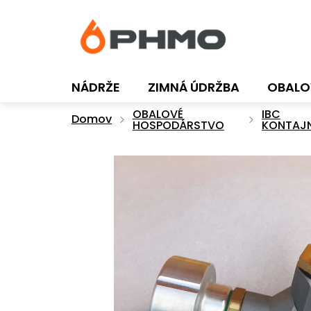
Prejsť
na
obsah
NÁDRŽE
ZIMNÁ ÚDRŽBA
OBALO
OBALOVÉ
IBC
Domov
HOSPODÁRSTVO
KONTAJ