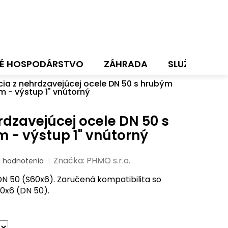
É HOSPODÁRSTVO
ZÁHRADA
SLUŽBY
N
ia z nehrdzavejúcej ocele DN 50 s hrubým
m - výstup 1" vnútorný
rdzavejúcej ocele DN 50 s
 - výstup 1" vnútorný
Značka:
PHMO s.r.o.
i hodnotenia
N 50 (S60x6). Zaručená kompatibilita so
0x6 (DN 50).