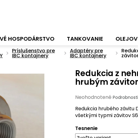
VÉ HOSPODÁRSTVO
TANKOVANIE
OLEJOV
Príslušenstvo pre
Adaptéry pre
Redukc
Y
IBC kontajnery
IBC kontajnery
závito
Redukcia z neh
hrubým závitom
Priemerné
Neohodnotené
Podrobnost
hodnotenie
Redukcia hrubého závitu D
produktu
všetkými typmi závitov S6
je
0,0
Tesnenie
z
5