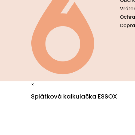
Obcho
t
i
Vráten
e
Ochra
Dopra
×
Splátková kalkulačka ESSOX