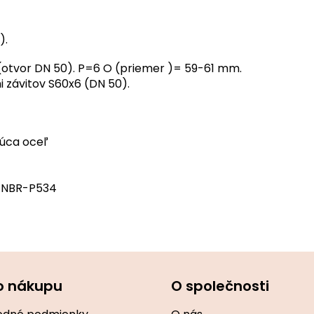
).
 (otvor DN 50). P=6 O (priemer )= 59-61 mm.
 závitov S60x6 (DN 50).
úca oceľ
o NBR-P534
o nákupu
O společnosti