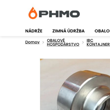
Prejsť
na
obsah
NÁDRŽE
ZIMNÁ ÚDRŽBA
OBALO
OBALOVÉ
IBC
Domov
HOSPODÁRSTVO
KONTAJNER