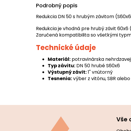
Podrobný popis
Redukcia DN 50 s hrubým závitom (S60x6
Redukcia je vhodná pre hrubý závit 60x6
Zaručená kompatibilita so všetkými typmi
Technické údaje
Materiál:
potravinárska nehrdzavej
Typ závitu:
DN 50 hrubé S60x6
Výstupný závit:
1" vnútorný
Tesnenia:
výber z vitónu, SBR aleb
Z
á
Vše 
p
ä