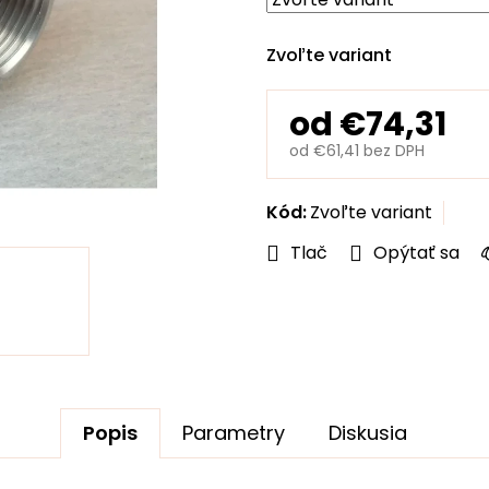
hviezdičiek.
Zvoľte variant
od
€74,31
od
€61,41
bez DPH
Jednotková
cena:
Kód:
Zvoľte variant
Tlač
Opýtať sa
Popis
Parametry
Diskusia