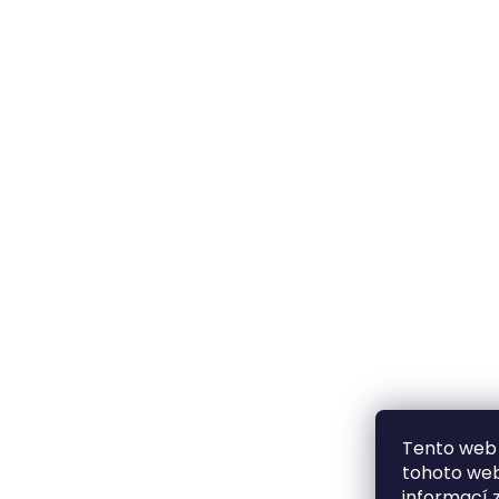
Tento web 
tohoto webu
informací