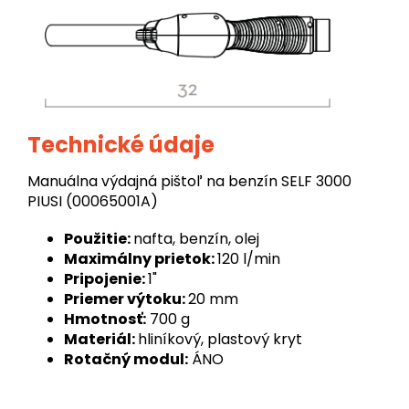
Technické údaje
Manuálna výdajná pištoľ na benzín SELF 3000
PIUSI (00065001A)
Použitie:
nafta, benzín, olej
Maximálny prietok:
120 l/min
Pripojenie:
1"
Priemer výtoku:
20 mm
Hmotnosť:
700 g
Materiál:
hliníkový, plastový kryt
Rotačný modul:
ÁNO