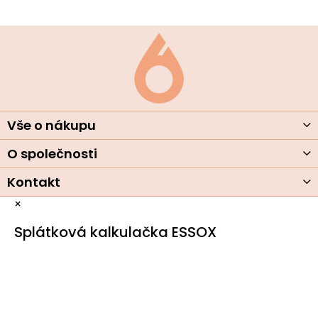
Z
á
p
ä
t
i
e
Vše o nákupu
O společnosti
Kontakt
×
Splátková kalkulačka ESSOX