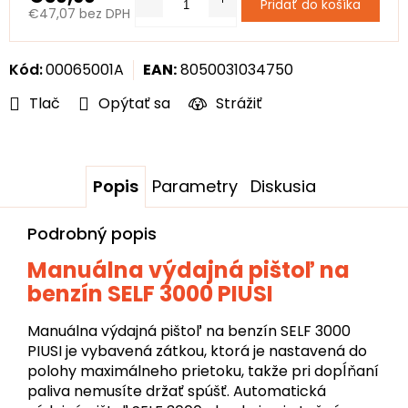
Pridať do košíka
€47,07 bez DPH
Jednotková
cena:
Kód:
00065001A
EAN:
8050031034750
Tlač
Opýtať sa
Strážiť
Popis
Parametry
Diskusia
Podrobný popis
Manuálna výdajná pištoľ na
benzín SELF 3000 PIUSI
Manuálna výdajná pištoľ na benzín SELF 3000
PIUSI je vybavená zátkou, ktorá je nastavená do
polohy maximálneho prietoku, takže pri dopĺňaní
paliva nemusíte držať spúšť. Automatická