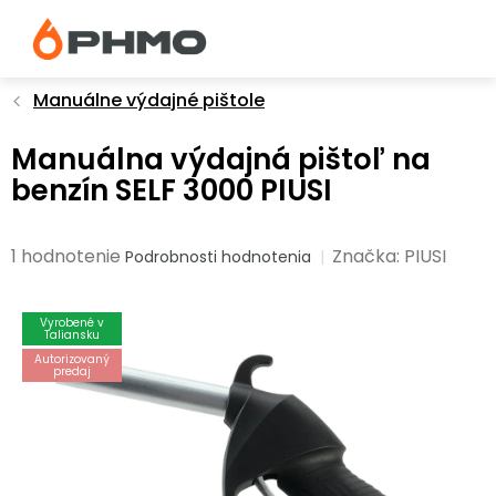
Prejsť
na
obsah
Manuálne výdajné pištole
Manuálna výdajná pištoľ na
benzín SELF 3000 PIUSI
Priemerné
1 hodnotenie
Značka:
PIUSI
Podrobnosti hodnotenia
hodnotenie
produktu
Vyrobené v
je
Taliansku
5,0
Autorizovaný
predaj
z
5
hviezdičiek.