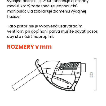
výdajná pištoľ SELF 3000 obsahuje aj otočný
modul, ktorý zabezpečuje jednoduchú
manipuláciu a zabraňuje zlomeniu výdajnej
hadice.
Táto pištoľ nie je vybavená uzatváracím
ventilom, pri dopĺňaní paliva musíte dávať pozor,
aby ste nádrž nepreplnili.
ROZMERY v mm