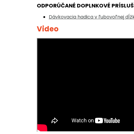
ODPORÚČANÉ DOPLNKOVÉ PRÍSLU
Dávkovacia hadica v ľubovoľnej dĺž
Video