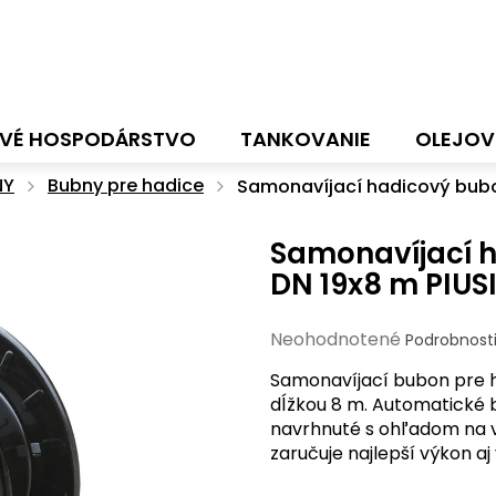
VÉ HOSPODÁRSTVO
TANKOVANIE
OLEJOV
NY
Bubny pre hadice
Samonavíjací hadicový bubon
Samonavíjací 
DN 19x8 m PIUS
Priemerné
Neohodnotené
Podrobnost
hodnotenie
Samonavíjací bubon pre h
produktu
dĺžkou 8 m. Automatické b
je
navrhnuté s ohľadom na v
0,0
zaručuje najlepší výkon 
z
5