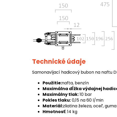
Technické údaje
Samonavíjací hadicový bubon na naftu D
Použitie:
nafta, benzín
Maximálna dĺžka výdajnej hadic
Maximálny tlak:
10 bar
Pokles tlaku:
0,15 na 60 l/min
Materiál:
zliatina železa, oceľ, guma
Hmotnosť:
14 kg