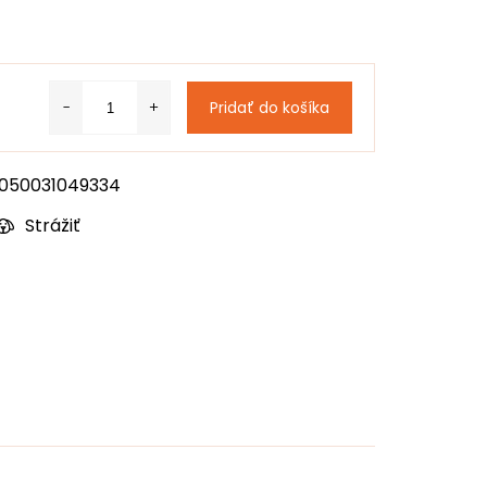
Pridať do košíka
050031049334
Strážiť