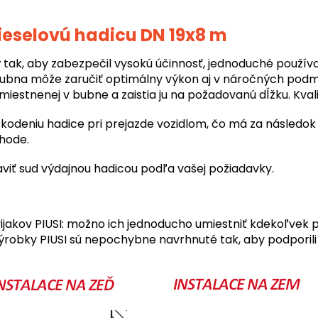
eselovú hadicu DN 19x8 m
tak, aby zabezpečil vysokú účinnosť, jednoduché používa
ubna môže zaručiť optimálny výkon aj v náročných podm
estnenej v bubne a zaistia ju na požadovanú dĺžku. Kvali
deniu hadice pri prejazde vozidlom, čo má za následok
hode.
viť sud výdajnou hadicou podľa vašej požiadavky.
ijakov PIUSI: možno ich jednoducho umiestniť kdekoľvek
ýrobky PIUSI sú nepochybne navrhnuté tak, aby podporil