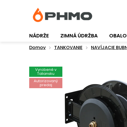
Prejsť
na
obsah
NÁDRŽE
ZIMNÁ ÚDRŽBA
OBALO
Domov
TANKOVANIE
NAVÍJACIE BUB
Vyrobené v
Taliansku
Autorizovaný
predaj