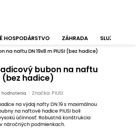
É HOSPODÁRSTVO
ZÁHRADA
SLUŽBY
N
 na naftu DN 19x8 m PIUSI (bez hadice)
hadicový bubon na naftu
I (bez hadice)
Značka:
PIUSI
i hodnotenia
adice na výdaj nafty DN 19 s maximálnou
ubny na naftové hadice PIUSI boli
ysokú účinnosť. Robustná konštrukcia
aj v náročných podmienkach.