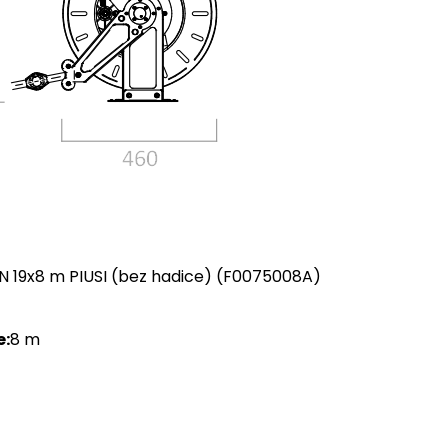
N 19x8 m PIUSI (bez hadice) (F0075008A)
e:
8 m