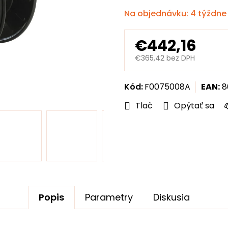
hviezdičiek.
Na objednávku: 4 týždne
€442,16
€365,42 bez DPH
Jednotková
cena:
Kód:
F0075008A
EAN:
8
Tlač
Opýtať sa
Popis
Parametry
Diskusia