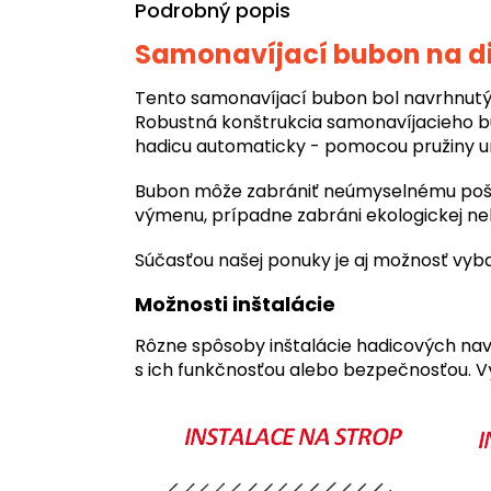
Podrobný popis
Samonavíjací bubon na di
Tento samonavíjací bubon bol navrhnutý 
Robustná konštrukcia samonavíjacieho b
hadicu automaticky - pomocou pružiny umi
Bubon môže zabrániť neúmyselnému poško
výmenu, prípadne zabráni ekologickej ne
Súčasťou našej ponuky je aj možnosť vyba
Možnosti inštalácie
Rôzne spôsoby inštalácie hadicových nav
s ich funkčnosťou alebo bezpečnosťou. V