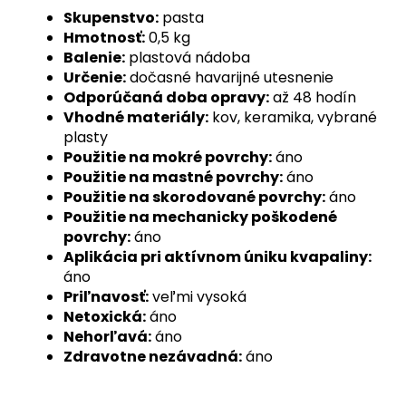
Skupenstvo:
pasta
Hmotnosť:
0,5 kg
Balenie:
plastová nádoba
Určenie:
dočasné havarijné utesnenie
Odporúčaná doba opravy:
až 48 hodín
Vhodné materiály:
kov, keramika, vybrané
plasty
Použitie na mokré povrchy:
áno
Použitie na mastné povrchy:
áno
Použitie na skorodované povrchy:
áno
Použitie na mechanicky poškodené
povrchy:
áno
Aplikácia pri aktívnom úniku kvapaliny:
áno
Priľnavosť:
veľmi vysoká
Netoxická:
áno
Nehorľavá:
áno
Zdravotne nezávadná:
áno