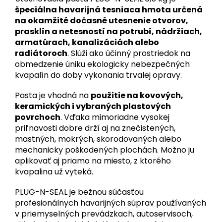
špeciálna havarijná tesniaca hmota určená
na okamžité dočasné utesnenie otvorov,
prasklín a netesností na potrubí, nádržiach,
armatúrach, kanalizáciách alebo
radiátoroch
. Slúži ako účinný prostriedok na
obmedzenie úniku ekologicky nebezpečných
kvapalín do doby vykonania trvalej opravy.
Pasta je vhodná na
použitie na kovových,
keramických i vybraných plastových
povrchoch
. Vďaka mimoriadne vysokej
priľnavosti dobre drží aj na znečistených,
mastných, mokrých, skorodovaných alebo
mechanicky poškodených plochách. Možno ju
aplikovať aj priamo na miesto, z ktorého
kvapalina už vyteká.
PLUG-N-SEAL je bežnou súčasťou
profesionálnych havarijných súprav používaných
v priemyselných prevádzkach, autoservisoch,