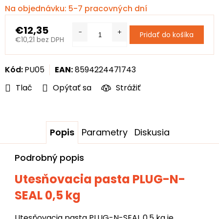
Na objednávku: 5-7 pracovných dní
€12,35
Pridať do košíka
€10,21 bez DPH
Jednotková
cena:
Kód:
PU05
EAN:
8594224471743
Tlač
Opýtať sa
Strážiť
Popis
Parametry
Diskusia
Podrobný popis
Utesňovacia pasta PLUG-N-
SEAL 0,5 kg
Utesňovacia pasta PLUG-N-SEAL 0,5 kg je