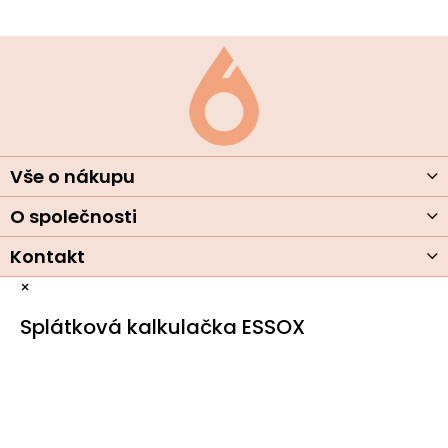
Z
á
p
ä
t
i
e
Vše o nákupu
O společnosti
Kontakt
×
Splátková kalkulačka ESSOX