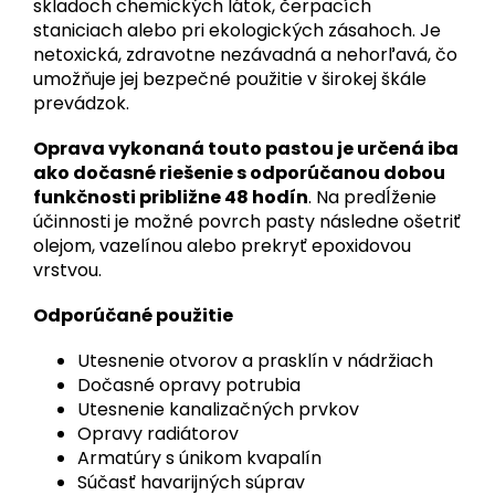
skladoch chemických látok, čerpacích
staniciach alebo pri ekologických zásahoch. Je
netoxická, zdravotne nezávadná a nehorľavá, čo
umožňuje jej bezpečné použitie v širokej škále
prevádzok.
Oprava vykonaná touto pastou je určená iba
ako dočasné riešenie s odporúčanou dobou
funkčnosti približne 48 hodín
. Na predĺženie
účinnosti je možné povrch pasty následne ošetriť
olejom, vazelínou alebo prekryť epoxidovou
vrstvou.
Odporúčané použitie
Utesnenie otvorov a prasklín v nádržiach
Dočasné opravy potrubia
Utesnenie kanalizačných prvkov
Opravy radiátorov
Armatúry s únikom kvapalín
Súčasť havarijných súprav