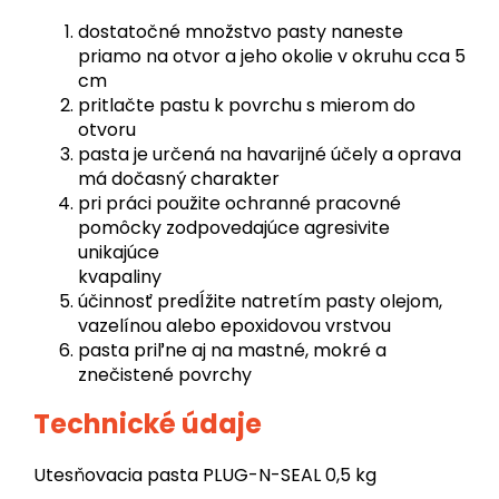
dostatočné množstvo pasty naneste
priamo na otvor a jeho okolie v okruhu cca 5
cm
pritlačte pastu k povrchu s mierom do
otvoru
pasta je určená na havarijné účely a oprava
má dočasný charakter
pri práci použite ochranné pracovné
pomôcky zodpovedajúce agresivite
unikajúce
kvapaliny
účinnosť predĺžite natretím pasty olejom,
vazelínou alebo epoxidovou vrstvou
pasta priľne aj na mastné, mokré a
znečistené povrchy
Technické údaje
Utesňovacia pasta PLUG-N-SEAL 0,5 kg