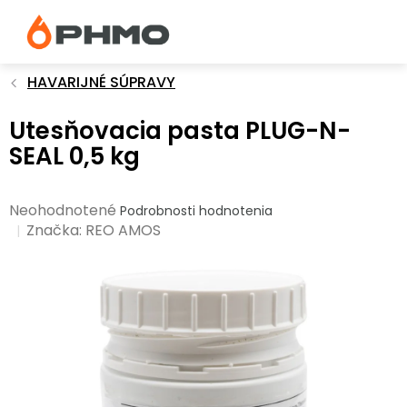
Prejsť
na
obsah
HAVARIJNÉ SÚPRAVY
Utesňovacia pasta PLUG-N-
SEAL 0,5 kg
Priemerné
Neohodnotené
Podrobnosti hodnotenia
hodnotenie
Značka:
REO AMOS
produktu
je
0,0
z
5
hviezdičiek.