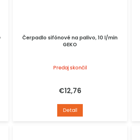
O
Čerpadlo sifónové na palivo, 10 l/min
GEKO
Predaj skončil
€12,76
Detail