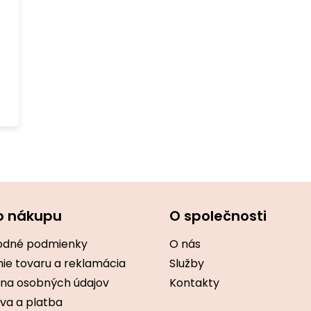
O
v
l
á
d
o nákupu
O společnosti
a
c
i
dné podmienky
O nás
e
ie tovaru a reklamácia
Služby
p
r
na osobných údajov
Kontakty
v
va a platba
k