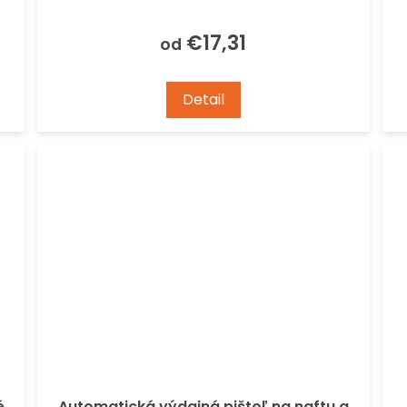
€17,31
od
Detail
é
Automatická výdajná pištoľ na naftu a