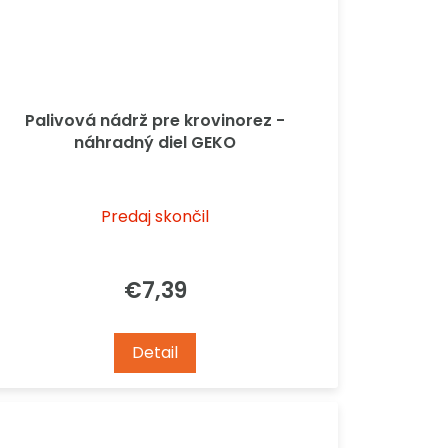
Palivová nádrž pre krovinorez -
náhradný diel GEKO
Predaj skončil
€7,39
Detail