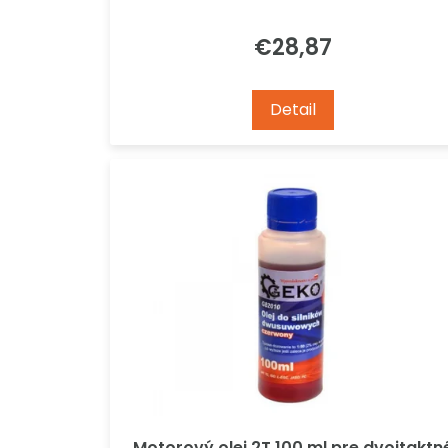
€28,87
Detail
Motorový olej 2T 100 ml pre dvojtaktn