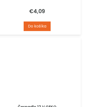
€4,09
Do košíka
Čerpadlo 12 V GEKO