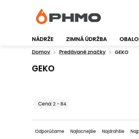
Prejsť
na
obsah
NÁDRŽE
ZIMNÁ ÚDRŽBA
OBALO
Domov
Predávané značky
GEKO
GEKO
2
84
R
a
Odporúčame
Najlacnejšie
Najdrahšie
Naj
d