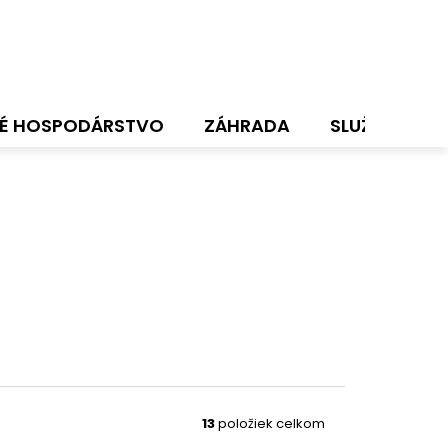
É HOSPODÁRSTVO
ZÁHRADA
SLUŽBY
N
13
položiek celkom