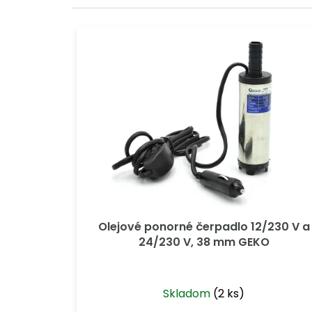
e
n
V
i
ý
e
p
p
i
r
s
o
p
d
r
u
o
k
d
t
u
o
k
v
t
o
v
Olejové ponorné čerpadlo 12/230 V a
24/230 V, 38 mm GEKO
Skladom
(2 ks)