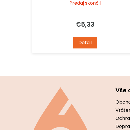
Predaj skončil
€5,33
Detail
Z
á
Vše 
p
ä
Obcho
t
i
Vráten
e
Ochra
Dopra