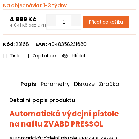
Na objednávku: 1-3 týdny
4 889 Kč
Přidat do košíku
4 041 Kč bez DPH
Měrná
cena:
Kód:
23168
EAN:
4048358231680
Tisk
Zeptat se
Hlídat
Popis
Parametry
Diskuze
Značka
Detailní popis produktu
Automatická výdejní pistole
na naftu ZVABD PRESSOL
Automatická výdejní pistole PRESSOL ZVABD