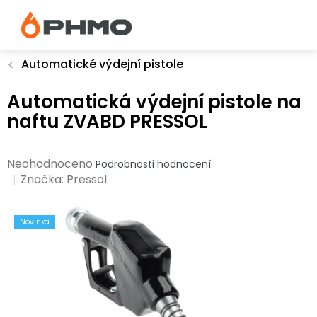
Přejít
na
obsah
Automatické výdejní pistole
Automatická výdejní pistole na
naftu ZVABD PRESSOL
Průměrné
Neohodnoceno
Podrobnosti hodnocení
hodnocení
Značka:
Pressol
produktu
je
Novinka
0,0
z
5
hvězdiček.