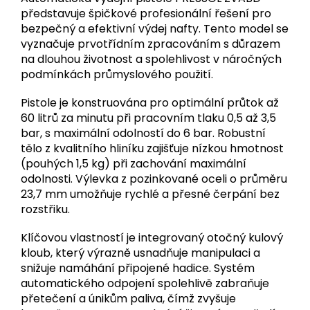
představuje špičkové profesionální řešení pro
bezpečný a efektivní výdej nafty. Tento model se
vyznačuje prvotřídním zpracováním s důrazem
na dlouhou životnost a spolehlivost v náročných
podmínkách průmyslového použití.
Pistole je konstruována pro optimální průtok až
60 litrů za minutu při pracovním tlaku 0,5 až 3,5
bar, s maximální odolností do 6 bar. Robustní
tělo z kvalitního hliníku zajišťuje nízkou hmotnost
(pouhých 1,5 kg) při zachování maximální
odolnosti. Výlevka z pozinkované oceli o průměru
23,7 mm umožňuje rychlé a přesné čerpání bez
rozstřiku.
Klíčovou vlastností je integrovaný otočný kulový
kloub, který výrazně usnadňuje manipulaci a
snižuje namáhání připojené hadice. Systém
automatického odpojení spolehlivě zabraňuje
přetečení a únikům paliva, čímž zvyšuje