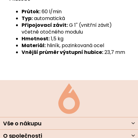
Průtok:
60 l/min
Typ:
automatická
Připojovací závit:
G 1'' (vnitřní závit)
včetně otočného modulu
Hmotnost:
1,5 kg
Materiál:
hliník, pozinkovaná ocel
Vnější průměr výstupní hubice:
23,7 mm
Z
á
p
a
t
í
Vše o nákupu
O společnosti