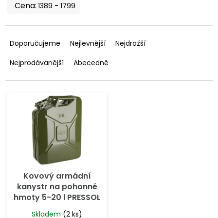
i
1389
1799
s
p
Ř
r
a
Doporučujeme
Nejlevnější
Nejdražší
o
z
d
e
Nejprodávanější
Abecedně
u
n
k
í
t
p
ů
r
o
d
u
k
t
ů
Kovový armádní
kanystr na pohonné
hmoty 5-20 l PRESSOL
Skladem
(2 ks)