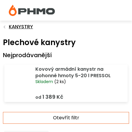
Přejít
na
obsah
KANYSTRY
Plechové kanystry
Nejprodávanější
Kovový armádní kanystr na
pohonné hmoty 5-20 l PRESSOL
Skladem
(2 ks)
1 389 Kč
od
V
Otevřít filtr
ý
p