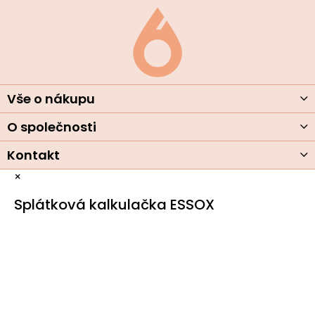
Z
p
á
i
s
p
u
a
t
í
Vše o nákupu
O společnosti
Kontakt
×
Splátková kalkulačka ESSOX