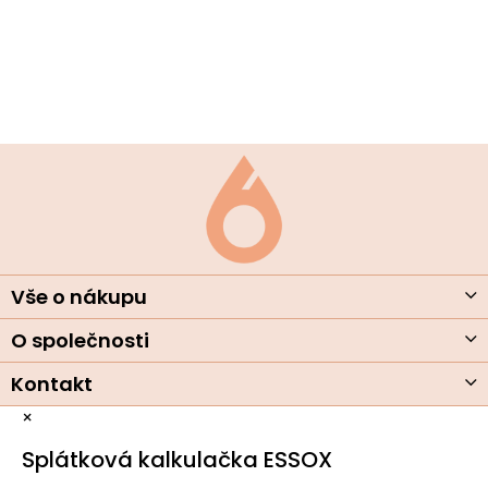
p
r
v
k
y
v
ý
Z
p
á
i
s
p
u
a
t
í
Vše o nákupu
O společnosti
Kontakt
×
Splátková kalkulačka ESSOX