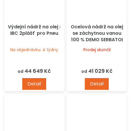
Výdejní nádrž na olej :
Ocelová nádrž na olej
IBC 2plášť pro Pneu
se záchytnou vanou
100 % DEMO SERBATOI
Na objednávku: 4 týdny
Prodej skončil
44 649 Kč
41 029 Kč
od
od
Detail
Detail