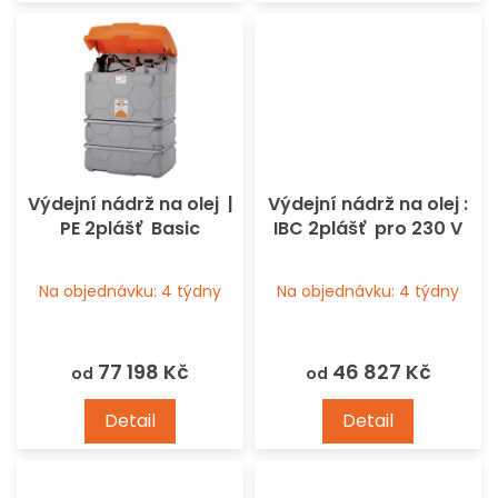
5
5
hvězdiček.
hvězdiček.
Výdejní nádrž na olej |
Výdejní nádrž na olej :
PE 2plášť Basic
IBC 2plášť pro 230 V
Na objednávku: 4 týdny
Na objednávku: 4 týdny
77 198 Kč
46 827 Kč
od
od
Detail
Detail