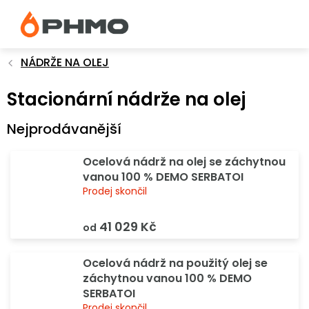
Přejít
na
obsah
NÁDRŽE NA OLEJ
Stacionární nádrže na olej
Nejprodávanější
Ocelová nádrž na olej se záchytnou
vanou 100 % DEMO SERBATOI
Prodej skončil
41 029 Kč
od
Ocelová nádrž na použitý olej se
záchytnou vanou 100 % DEMO
SERBATOI
Prodej skončil