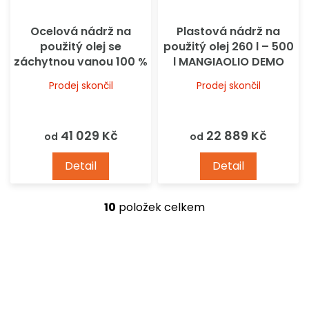
Ocelová nádrž na
Plastová nádrž na
použitý olej se
použitý olej 260 l – 500
záchytnou vanou 100 %
l MANGIAOLIO DEMO
DEMO SERBATOI
SERBATOI
Prodej skončil
Prodej skončil
41 029 Kč
22 889 Kč
od
od
Detail
Detail
10
položek celkem
O
v
l
á
d
a
c
í