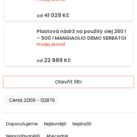
41 029 Kč
od
Plastová nádrž na použitý olej 260 l
– 500 l MANGIAOLIO DEMO SERBATOI
Prodej skončil
22 889 Kč
od
V
Otevřít filtr
ý
p
i
22109
122879
s
p
Ř
r
a
Doporučujeme
Nejlevnější
Nejdražší
o
z
d
e
Nejprodávanější
Abecedně