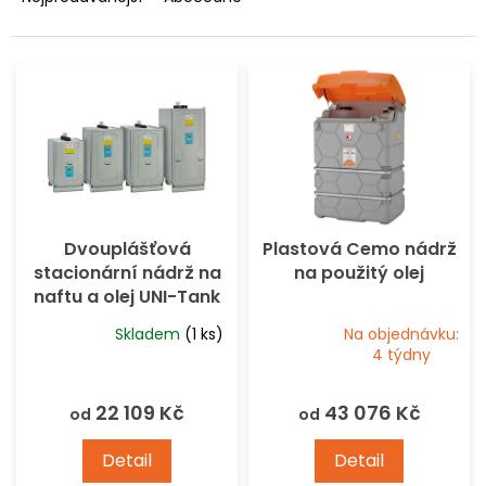
u
n
k
í
t
p
ů
r
o
d
u
k
t
ů
Dvouplášťová
Plastová Cemo nádrž
stacionární nádrž na
na použitý olej
naftu a olej UNI-Tank
400-1500 l
Skladem
(1 ks)
Na objednávku:
Průměrné
Průměrné
4 týdny
hodnocení
hodnocení
produktu
produktu
22 109 Kč
43 076 Kč
od
od
je
je
4,6
1,0
Detail
Detail
z
z