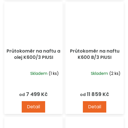
5
5
hvězdiček.
hvězdiček.
Průtokoměr na naftu a
Průtokoměr na naftu
olej K600/3 PIUSI
K600 B/3 PIUSI
Skladem
(1 ks)
Skladem
(2 ks)
Průměrné
Průměrné
hodnocení
hodnocení
produktu
produktu
7 499 Kč
11 859 Kč
od
od
je
je
5,0
5,0
Detail
Detail
z
z
5
5
hvězdiček.
hvězdiček.