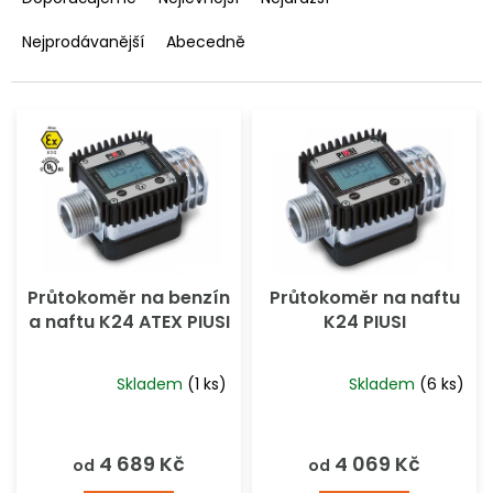
o
z
d
e
Nejprodávanější
Abecedně
u
n
k
í
t
p
ů
r
o
d
u
k
t
ů
Průtokoměr na benzín
Průtokoměr na naftu
a naftu K24 ATEX PIUSI
K24 PIUSI
Skladem
(1 ks)
Skladem
(6 ks)
Průměrné
Průměrné
hodnocení
hodnocení
produktu
produktu
4 689 Kč
4 069 Kč
od
od
je
je