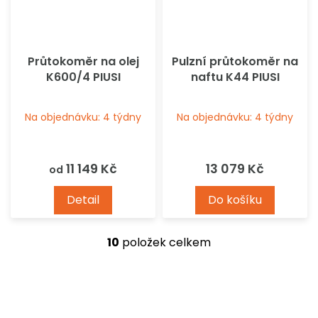
Průtokoměr na olej
Pulzní průtokoměr na
K600/4 PIUSI
naftu K44 PIUSI
Na objednávku: 4 týdny
Na objednávku: 4 týdny
11 149 Kč
13 079 Kč
od
Detail
Do košíku
10
položek celkem
O
v
l
á
d
a