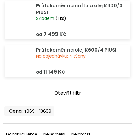
Průtokoměr na naftu a olej K600/3
PIUSI
Skladem
(1 ks)
7 499 Kč
od
Průtokoměr na olej K600/4 PIUSI
Na objednávku: 4 týdny
11 149 Kč
od
V
Otevřít filtr
ý
p
i
4069
13699
s
p
Ř
r
a
Doporučujeme
Nejlevnější
Nejdražší