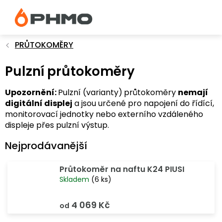
Přejít
na
obsah
PRŮTOKOMĚRY
Pulzní průtokoměry
Upozornění:
Pulzní (varianty)
průtokoměry
nemají
digitální displej
a jsou určené pro napojení do řídící,
monitorovací jednotky nebo externího vzdáleného
displeje přes pulzní výstup.
Nejprodávanější
Průtokoměr na naftu K24 PIUSI
Skladem
(6 ks)
4 069 Kč
od