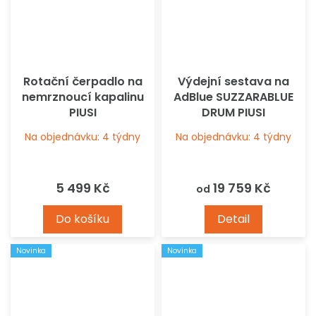
Rotační čerpadlo na
Výdejní sestava na
nemrznoucí kapalinu
AdBlue SUZZARABLUE
PIUSI
DRUM PIUSI
Na objednávku: 4 týdny
Na objednávku: 4 týdny
5 499 Kč
19 759 Kč
od
Do košíku
Detail
Novinka
Novinka