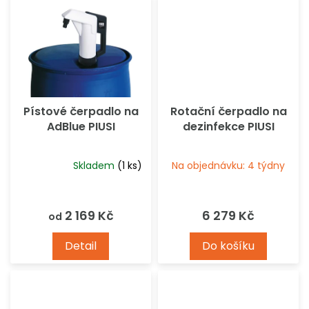
Pístové čerpadlo na
Rotační čerpadlo na
AdBlue PIUSI
dezinfekce PIUSI
Skladem
(1 ks)
Na objednávku: 4 týdny
Průměrné
hodnocení
produktu
2 169 Kč
6 279 Kč
od
je
5,0
Detail
Do košíku
z
5
hvězdiček.