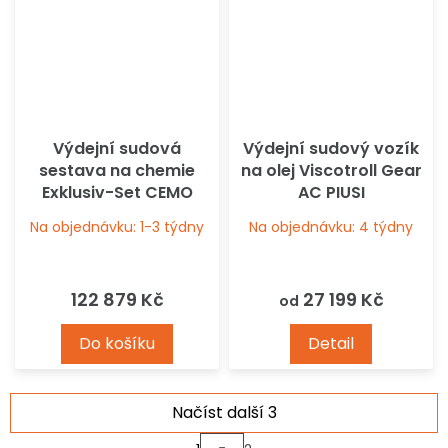
Výdejní sudová
Výdejní sudový vozík
sestava na chemie
na olej Viscotroll Gear
Exklusiv-Set CEMO
AC PIUSI
Na objednávku: 1-3 týdny
Na objednávku: 4 týdny
122 879 Kč
27 199 Kč
od
Do košíku
Detail
Načíst další 3
S