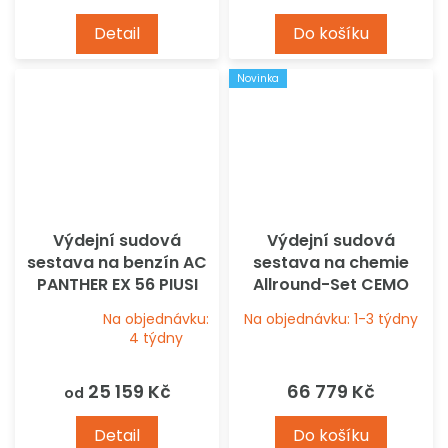
Detail
Do košíku
Novinka
Výdejní sudová
Výdejní sudová
sestava na benzín AC
sestava na chemie
PANTHER EX 56 PIUSI
Allround-Set CEMO
Na objednávku:
Na objednávku: 1-3 týdny
Průměrné
4 týdny
hodnocení
produktu
25 159 Kč
66 779 Kč
od
je
5,0
Detail
Do košíku
z