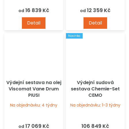
16 839 Kč
12 359 Kč
od
od
Detail
Detail
Novinka
Výdejní sestava na olej
Výdejní sudová
Viscomat Vane Drum
sestava Chemie-Set
PIUSI
CEMO
Na objednávku: 4 týdny
Na objednávku: 1-3 týdny
17 069 Kč
106 849 Kč
od