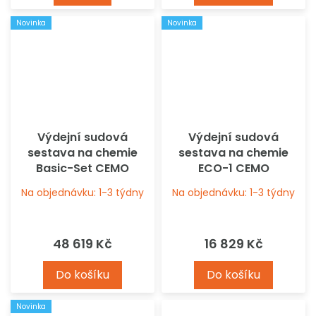
5
Novinka
Novinka
hvězdiček.
Výdejní sudová
Výdejní sudová
sestava na chemie
sestava na chemie
Basic-Set CEMO
ECO-1 CEMO
Na objednávku: 1-3 týdny
Na objednávku: 1-3 týdny
48 619 Kč
16 829 Kč
Do košíku
Do košíku
Novinka