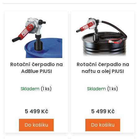
k
í
t
p
ů
r
o
d
u
k
t
ů
Rotační čerpadlo na
Rotační čerpadlo na
AdBlue PIUSI
naftu a olej PIUSI
Skladem
(1 ks)
Skladem
(1 ks)
5 499 Kč
5 499 Kč
Do košíku
Do košíku