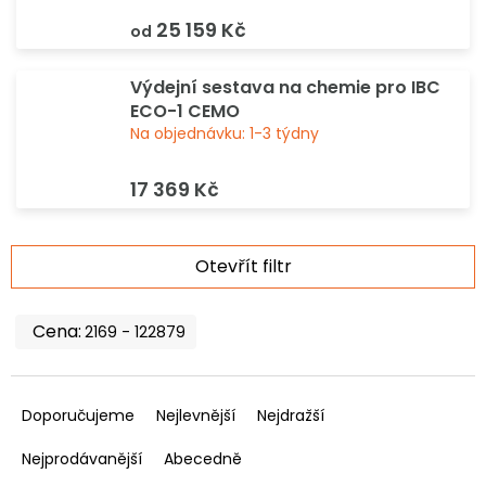
25 159 Kč
od
Výdejní sestava na chemie pro IBC
ECO-1 CEMO
Na objednávku: 1-3 týdny
17 369 Kč
V
Otevřít filtr
ý
p
i
2169
122879
s
p
Ř
r
a
Doporučujeme
Nejlevnější
Nejdražší
o
z
d
e
Nejprodávanější
Abecedně
u
n