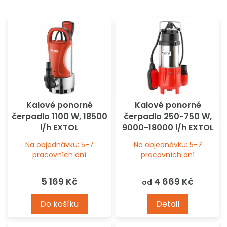
k
í
t
p
ů
r
o
d
u
k
t
ů
Kalové ponorné
Kalové ponorné
čerpadlo 1100 W, 18500
čerpadlo 250-750 W,
l/h EXTOL
9000-18000 l/h EXTOL
Na objednávku: 5-7
Na objednávku: 5-7
pracovních dní
pracovních dní
5 169 Kč
4 669 Kč
od
Do košíku
Detail