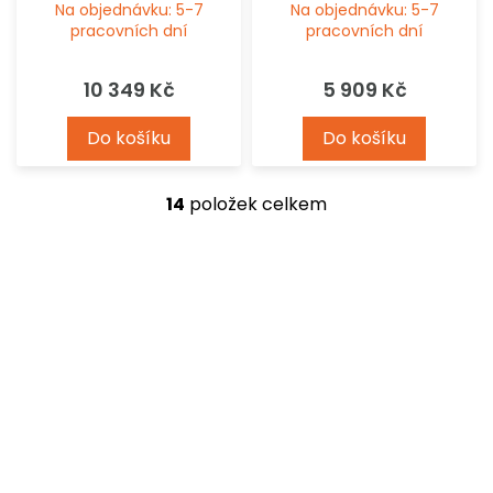
Na objednávku: 5-7
Na objednávku: 5-7
pracovních dní
pracovních dní
10 349 Kč
5 909 Kč
Do košíku
Do košíku
14
položek celkem
O
v
l
á
d
a
c
í
p
r
v
k
y
v