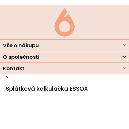
ý
Z
p
á
i
s
p
u
a
t
í
Vše o nákupu
O společnosti
Kontakt
×
Splátková kalkulačka ESSOX