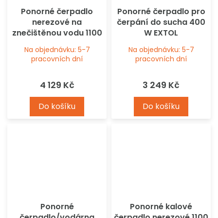
Ponorné čerpadlo
Ponorné čerpadlo pro
nerezové na
čerpání do sucha 400
znečištěnou vodu 1100
W EXTOL
W, 15000 l/h EXTOL
Na objednávku: 5-7
Na objednávku: 5-7
pracovních dní
pracovních dní
4 129 Kč
3 249 Kč
Do košíku
Do košíku
Ponorné
Ponorné kalové
čerpadlo/vodárna
čerpadlo nerezové 1100