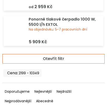
2 959 Kč
od
Ponorné tlakové čerpadlo 1000 W,
5500 l/h EXTOL
Na objednávku: 5-7 pracovních dní
5 909 Kč
V
Otevřít filtr
ý
p
i
2199
10349
s
p
Ř
r
a
Doporučujeme
Nejlevnější
Nejdražší
o
z
d
e
Nejprodávanější
Abecedně
u
n