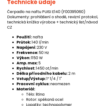
Technické údaje
Čerpadlo na naftu PUISI E140 (F00395060)
Dokumenty: prohlášení o shodě, revizní protokol,
technická knížka výrobce + technický list/návod
CZ
Použití:
nafta
Průtok:
140 l/min
Napájení:
230 V
Frekvence:
50 Hz
Výkon:
1150 W
Amp. max:
5
Rychlost:
1450 ot/min
Délka přívodního kabelu:
2 m
Vstup/Výstup:
1“ 1/4 / 1"
Pracovní cyklus:
neomezen
Materiál:
Tělo: litina
Rotor:
spékaná ocel
Lopatky: technopolymer