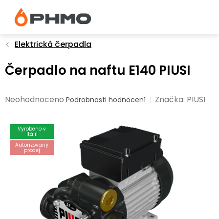
Přejít
na
obsah
Elektrická čerpadla
Čerpadlo na naftu E140 PIUSI
Průměrné
Neohodnoceno
Značka:
PIUSI
Podrobnosti hodnocení
hodnocení
produktu
Vyrobeno v
je
Itálii
0,0
Autorizovaný
prodej
z
5
hvězdiček.