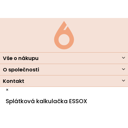
Z
á
p
a
t
í
Vše o nákupu
O společnosti
Kontakt
×
Splátková kalkulačka ESSOX