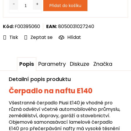
Měrná
Přidat do košíku
cena:
Kód:
F00395060
EAN:
8050031027240
Tisk
Zeptat se
Hlídat
Popis
Parametry
Diskuze
Značka
Detailní popis produktu
Čerpadlo na naftu E140
Všestranné čerpadlo Piusi E140 je vhodné pro
různá odvětví včetně automobilového průmyslu,
zemědělství, dopravy, garáží a stavebnictví.
Objemové samonasávací lamelové čerpadlo
E140 pro přečerpávání nafty má vysoké těsnění