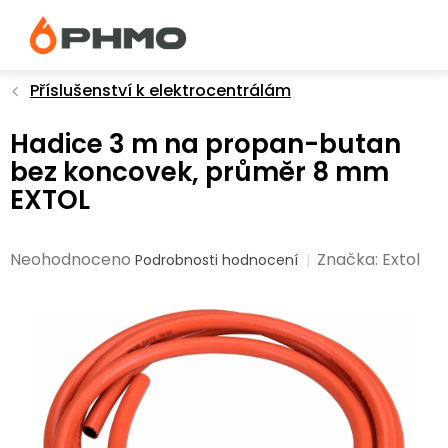
Přejít
na
obsah
Příslušenství k elektrocentrálám
Hadice 3 m na propan-butan
bez koncovek, průměr 8 mm
EXTOL
Průměrné
Neohodnoceno
Značka:
Extol
Podrobnosti hodnocení
hodnocení
produktu
je
0,0
z
5
hvězdiček.