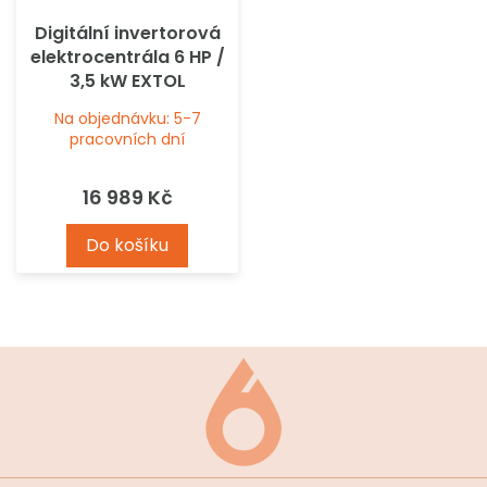
Digitální invertorová
elektrocentrála 6 HP /
3,5 kW EXTOL
Na objednávku: 5-7
pracovních dní
16 989 Kč
Do košíku
Z
á
p
a
t
í