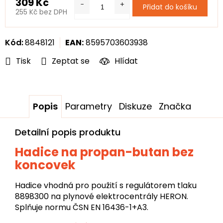
309 Kč
Přidat do košíku
255 Kč bez DPH
Měrná
cena:
Kód:
8848121
EAN:
8595703603938
Tisk
Zeptat se
Hlídat
Popis
Parametry
Diskuze
Značka
Detailní popis produktu
Hadice na propan-butan bez
koncovek
Hadice vhodná pro použití s regulátorem tlaku
8898300 na plynové elektrocentrály HERON.
Splňuje normu ČSN EN 16436-1+A3.