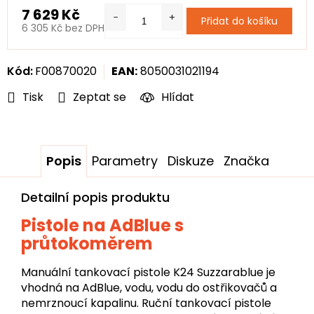
7 629 Kč
Přidat do košíku
6 305 Kč bez DPH
Měrná
cena:
Kód:
F00870020
EAN:
8050031021194
Tisk
Zeptat se
Hlídat
Popis
Parametry
Diskuze
Značka
Detailní popis produktu
Pistole na AdBlue s
průtokoměrem
Manuální tankovací pistole K24 Suzzarablue je
vhodná na AdBlue, vodu, vodu do ostřikovačů a
nemrznoucí kapalinu. Ruční tankovací pistole