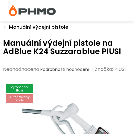
Přejít
na
obsah
Manuální výdejní pistole
Manuální výdejní pistole na
AdBlue K24 Suzzarablue PIUSI
Průměrné
Neohodnoceno
Značka:
PIUSI
Podrobnosti hodnocení
hodnocení
produktu
Vyrobeno v
je
Itálii
0,0
Autorizovaný
prodej
z
5
hvězdiček.