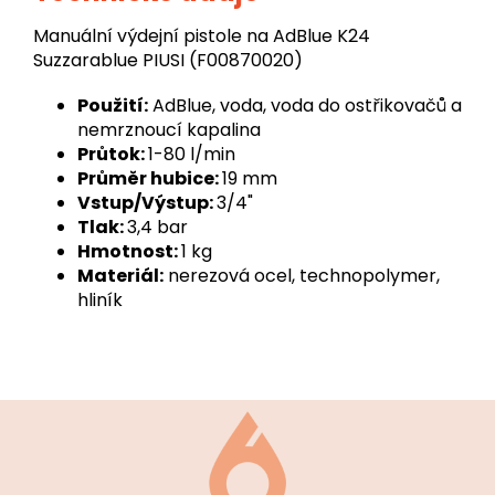
Manuální výdejní pistole na AdBlue K24
Suzzarablue PIUSI (F00870020)
Použití:
AdBlue, voda, voda do ostřikovačů a
nemrznoucí kapalina
Průtok:
1-80 l/min
Průměr hubice:
19 mm
Vstup/Výstup:
3/4"
Tlak:
3,4 bar
Hmotnost:
1 kg
Materiál:
nerezová ocel, technopolymer,
hliník
Z
á
p
a