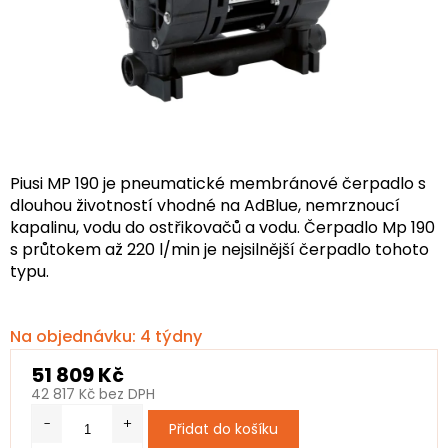
Piusi MP 190 je pneumatické membránové čerpadlo s
dlouhou životností vhodné na AdBlue, nemrznoucí
kapalinu, vodu do ostřikovačů a vodu. Čerpadlo Mp 190
s průtokem až 220 l/min je nejsilnější čerpadlo tohoto
typu.
Na objednávku: 4 týdny
51 809 Kč
42 817 Kč bez DPH
Měrná
Přidat do košíku
cena: