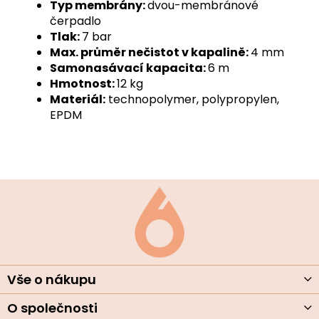
Typ membrány:
dvou-membránové
čerpadlo
Tlak:
7 bar
Max. průměr nečistot v kapalině:
4 mm
Samonasávací kapacita:
6 m
Hmotnost:
12 kg
Materiál:
technopolymer, polypropylen,
EPDM
Z
á
p
a
t
í
Vše o nákupu
O společnosti