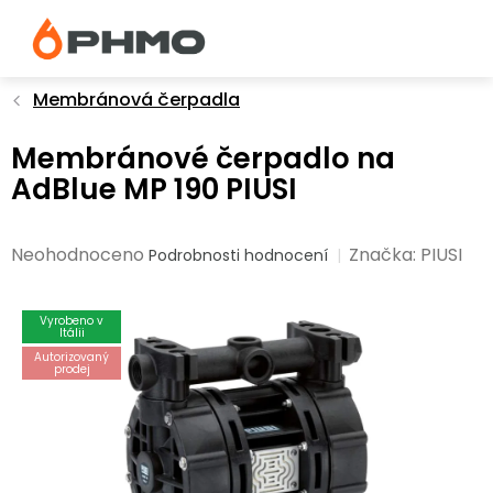
Přejít
na
obsah
Membránová čerpadla
Membránové čerpadlo na
AdBlue MP 190 PIUSI
Průměrné
Neohodnoceno
Značka:
PIUSI
Podrobnosti hodnocení
hodnocení
produktu
Vyrobeno v
je
Itálii
0,0
Autorizovaný
prodej
z
5
hvězdiček.