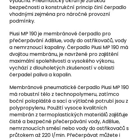
výbuchu.
Pneumatický okruh je zárukou
bezpečnosti a konstrukční princip činí čerpadlo
vhodnými zejména pro náročné provozní
podmínky.
Piusi MP 190 je membránové čerpadlo pro
přečerpávání AdBlue, vody do ostřikovačů, vody
a nemrznoucí kapaliny. Čerpadlo Piusi MP 190 má
dvojitou membránu, je navržené pro zajištění
maximální spolehlivosti a vysokého výkonu,
vychází z dlouholetých zkušeností v oblasti
čerpadel paliva a kapalin.
Membránové pneumatické čerpadlo Piusi MP 190
má robustní tělo z technopolymeru, zatímco
boční polopláště a sací a výtlačné potrubí jsou z
polypropylenu. Použití vysoce kvalitních
membrán z termoplastických materiálů zajišťuje
čisté a bezpečné přečerpávání vody, AdBlue,
nemrznoucích směsí nebo vody do ostřikovačů s
průtokem až 220 l/min. Přečerpávat můžete i