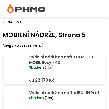
Přejít
na
obsah
NÁDRŽE
MOBILNÍ NÁDRŽE
, Strana 5
Nejprodávanější
Výdejní nádrž na naftu CEMO DT-
MOBIL Easy 440 l
Skladem
(1 ks)
22 179 Kč
od
Výdejní nádrž na naftu: IBC UN Profi
Skladem
(1 ks)