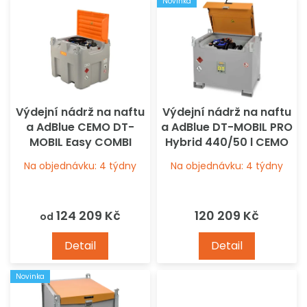
ů
Novinka
r
o
d
u
k
t
ů
Výdejní nádrž na naftu
Výdejní nádrž na naftu
a AdBlue CEMO DT-
a AdBlue DT-MOBIL PRO
MOBIL Easy COMBI
Hybrid 440/50 l CEMO
850/100 l PREMIUM
Na objednávku: 4 týdny
Na objednávku: 4 týdny
124 209 Kč
120 209 Kč
od
Detail
Detail
Novinka