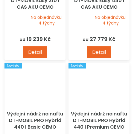
DT-MOBIL Easy 210 l
DT-MOBIL Easy 440 l
CAS AKU CEMO
CAS AKU CEMO
Na objednávku:
Na objednávku:
Průměrné
Průměrné
4 týdny
4 týdny
hodnocení
hodnocení
produktu
produktu
19 239 Kč
27 779 Kč
od
od
je
je
5,0
5,0
Detail
Detail
z
z
5
5
Novinka
Novinka
hvězdiček.
hvězdiček.
Výdejní nádrž na naftu
Výdejní nádrž na naftu
DT-MOBIL PRO Hybrid
DT-MOBIL PRO Hybrid
440 l Basic CEMO
440 l Premium CEMO