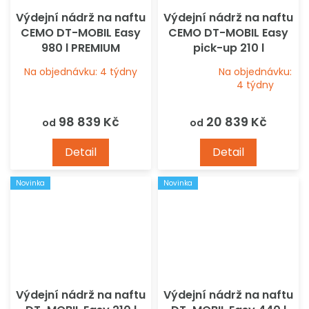
Výdejní nádrž na naftu
Výdejní nádrž na naftu
CEMO DT-MOBIL Easy
CEMO DT-MOBIL Easy
980 l PREMIUM
pick-up 210 l
Na objednávku: 4 týdny
Na objednávku:
Průměrné
4 týdny
hodnocení
produktu
98 839 Kč
20 839 Kč
od
od
je
4,3
Detail
Detail
z
5
Novinka
Novinka
hvězdiček.
Výdejní nádrž na naftu
Výdejní nádrž na naftu