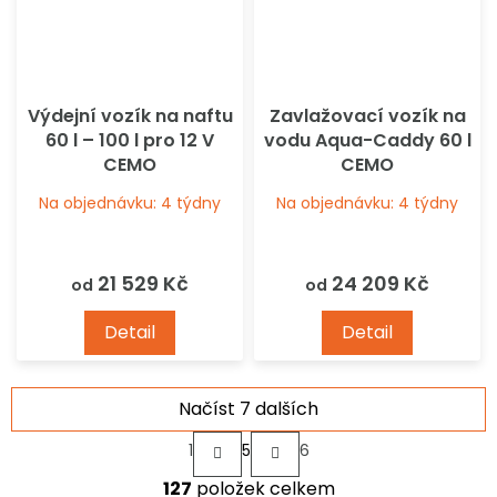
Výdejní vozík na naftu
Zavlažovací vozík na
60 l – 100 l pro 12 V
vodu Aqua-Caddy 60 l
CEMO
CEMO
Na objednávku: 4 týdny
Na objednávku: 4 týdny
21 529 Kč
24 209 Kč
od
od
Detail
Detail
Načíst 7 dalších
S
1
5
6
t
O
r
127
položek celkem
v
á