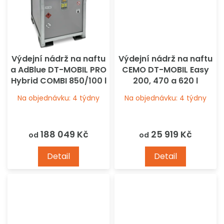
Výdejní nádrž na naftu
Výdejní nádrž na naftu
a AdBlue DT-MOBIL PRO
CEMO DT-MOBIL Easy
Hybrid COMBI 850/100 l
200, 470 a 620 l
Basic CEMO
Na objednávku: 4 týdny
Na objednávku: 4 týdny
188 049 Kč
25 919 Kč
od
od
Detail
Detail