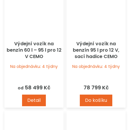
Výdejní vozík na
Výdejní vozík na
benzín 60 l – 95 l pro 12
benzín 95 l pro 12 V,
V CEMO
sací hadice CEMO
Na objednávku: 4 týdny
Na objednávku: 4 týdny
58 499 Kč
78 799 Kč
od
Detail
Do košíku