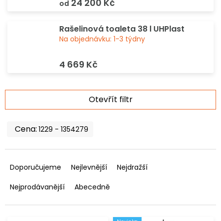
24 200 Kč
od
Rašelinová toaleta 38 l UHPlast
Na objednávku: 1-3 týdny
4 669 Kč
V
Otevřít filtr
ý
p
i
1229
1354279
s
p
Ř
r
a
Doporučujeme
Nejlevnější
Nejdražší
o
z
d
e
Nejprodávanější
Abecedně
u
n
k
í
t
p