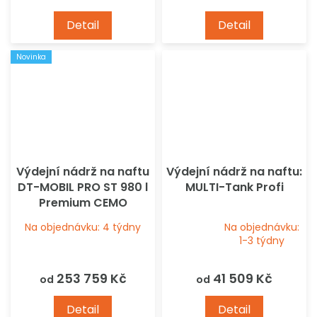
Detail
Detail
Novinka
Výdejní nádrž na naftu
Výdejní nádrž na naftu:
DT-MOBIL PRO ST 980 l
MULTI-Tank Profi
Premium CEMO
Na objednávku: 4 týdny
Na objednávku:
Průměrné
1-3 týdny
hodnocení
produktu
253 759 Kč
41 509 Kč
od
od
je
4,3
Detail
Detail
z