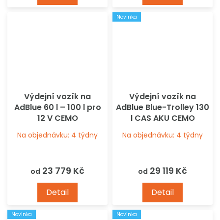
5
Novinka
hvězdiček.
Výdejní vozík na
Výdejní vozík na
AdBlue 60 l – 100 l pro
AdBlue Blue-Trolley 130
12 V CEMO
l CAS AKU CEMO
Na objednávku: 4 týdny
Na objednávku: 4 týdny
23 779 Kč
29 119 Kč
od
od
Detail
Detail
Novinka
Novinka