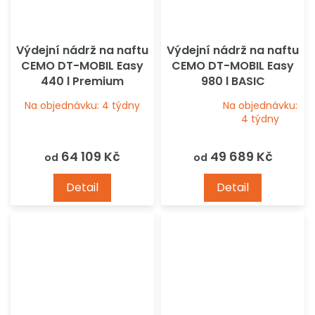
Výdejní nádrž na naftu
Výdejní nádrž na naftu
CEMO DT-MOBIL Easy
CEMO DT-MOBIL Easy
440 l Premium
980 l BASIC
Na objednávku: 4 týdny
Na objednávku:
Průměrné
4 týdny
hodnocení
produktu
64 109 Kč
49 689 Kč
od
od
je
4,2
Detail
Detail
z
5
hvězdiček.