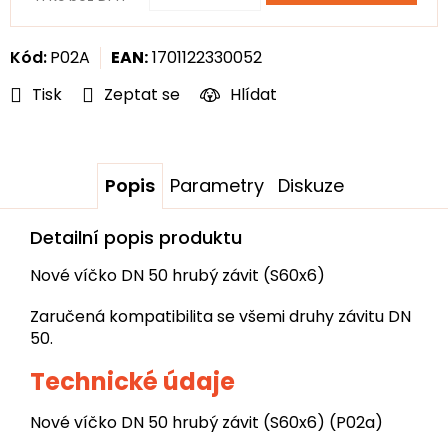
Měrná
cena:
Kód:
P02A
EAN:
1701122330052
Tisk
Zeptat se
Hlídat
Popis
Parametry
Diskuze
Detailní popis produktu
Nové víčko DN 50 hrubý závit (S60x6)
Zaručená kompatibilita se všemi druhy závitu DN
50.
Technické údaje
Nové víčko DN 50 hrubý závit (S60x6) (
P02a)