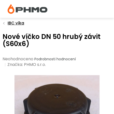
Přejít
na
obsah
IBC víka
Nové víčko DN 50 hrubý závit
(S60x6)
Průměrné
Neohodnoceno
Podrobnosti hodnocení
hodnocení
Značka:
PHMO s.r.o.
produktu
je
0,0
z
5
hvězdiček.