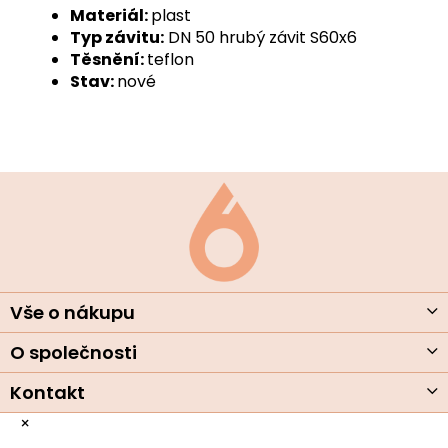
Materiál:
plast
Typ závitu:
DN 50 hrubý závit S60x6
Těsnění:
teflon
Stav:
nové
Z
á
p
a
t
í
Vše o nákupu
O společnosti
Kontakt
×