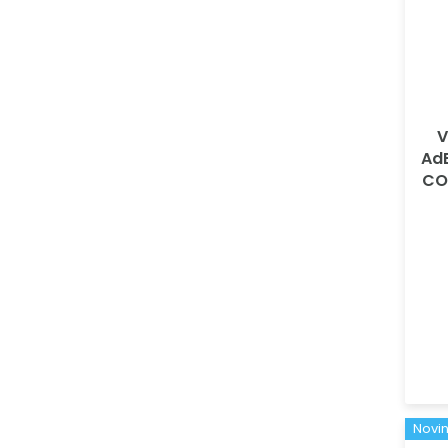
V
Ad
CO
Novi