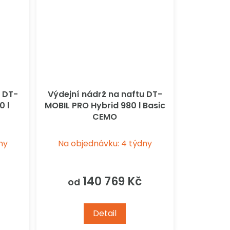
u DT-
Výdejní nádrž na naftu DT-
0 l
MOBIL PRO Hybrid 980 l Basic
CEMO
ny
Na objednávku: 4 týdny
140 769 Kč
od
Detail