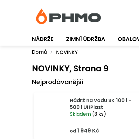
Přejít
na
obsah
NÁDRŽE
ZIMNÍ ÚDRŽBA
OBALO
Domů
NOVINKY
NOVINKY
, Strana 9
Nejprodávanější
Nádrž na vodu SK 100 l -
500 l UHPlast
Skladem
(3 ks)
1 949 Kč
od