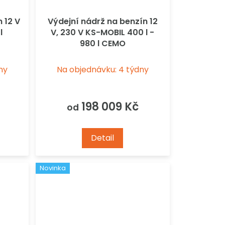
 12 V
Výdejní nádrž na benzín 12
l
V, 230 V KS-MOBIL 400 l -
980 l CEMO
ny
Na objednávku: 4 týdny
198 009 Kč
od
Detail
Novinka