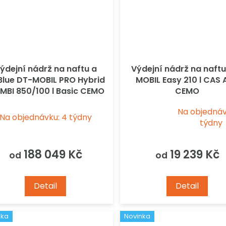
ýdejní nádrž na naftu a
Výdejní nádrž na naft
Blue DT-MOBIL PRO Hybrid
MOBIL Easy 210 l CAS
MBI 850/100 l Basic CEMO
CEMO
Na objednáv
Na objednávku: 4 týdny
Průměrné
týdny
hodnocení
produktu
188 049 Kč
je
19 239 Kč
od
od
5,0
z
Detail
5
Detail
hvězdiček.
nka
Novinka