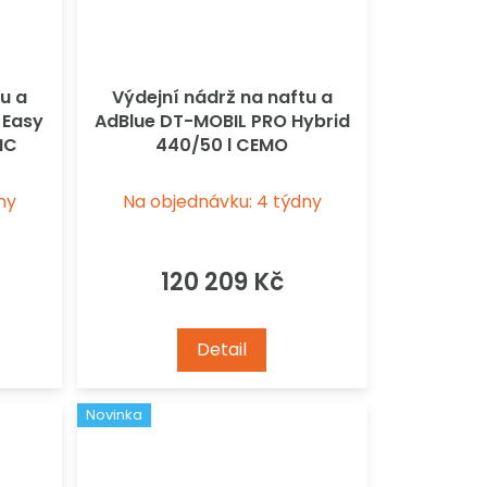
u a
Výdejní nádrž na naftu a
 Easy
AdBlue DT-MOBIL PRO Hybrid
IC
440/50 l CEMO
ny
Na objednávku: 4 týdny
120 209 Kč
Detail
Novinka