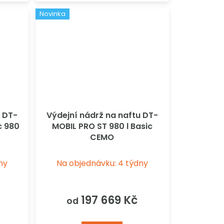
Novinka
u DT-
Výdejní nádrž na naftu DT-
c 980
MOBIL PRO ST 980 l Basic
CEMO
ny
Na objednávku: 4 týdny
197 669 Kč
od