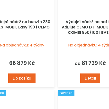
ejní nádrž na benzín 230
Výdejní nádrž na naft
KS-MOBIL Easy 190 l CEMO
AdBlue CEMO DT-MOBIL
COMBI 850/100 l BAS
Na objednávku: 4 týdny
Na objednávku: 4 týd
66 879 Kč
81 739 Kč
od
Do košíku
Detail
nka
Novinka