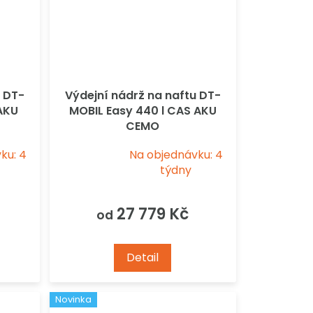
u DT-
Výdejní nádrž na naftu DT-
 AKU
MOBIL Easy 440 l CAS AKU
CEMO
ku: 4
Na objednávku: 4
Průměrné
týdny
hodnocení
produktu
je
27 779 Kč
od
5,0
z
5
Detail
hvězdiček.
Novinka