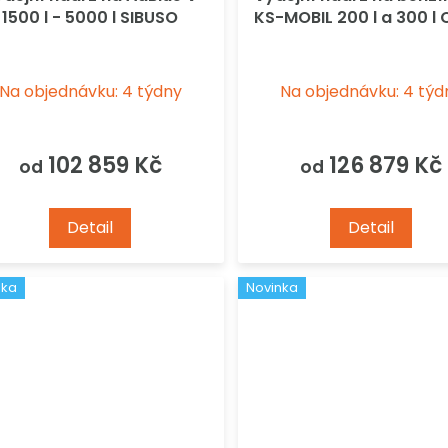
1500 l - 5000 l SIBUSO
KS-MOBIL 200 l a 300 l
Na objednávku: 4 týdny
Na objednávku: 4 týd
102 859 Kč
126 879 Kč
od
od
Detail
Detail
nka
Novinka