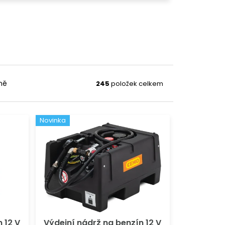
ně
245
položek celkem
Novinka
 12 V
Výdejní nádrž na benzín 12 V