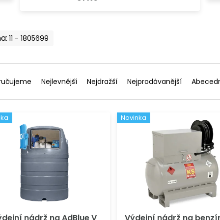
11
1805699
ručujeme
Nejlevnější
Nejdražší
Nejprodávanější
Abeced
nka
Novinka
ýdejní nádrž na AdBlue V
Výdejní nádrž na benzín