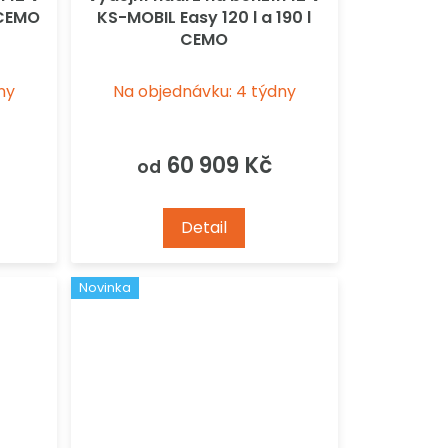
 CEMO
KS-MOBIL Easy 120 l a 190 l
CEMO
ny
Na objednávku: 4 týdny
60 909 Kč
od
Detail
Novinka