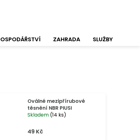
HOSPODÁŘSTVÍ
ZAHRADA
SLUŽBY
NOVI
Oválné mezipřírubové
těsnění NBR PIUSI
Skladem
(14 ks)
49 Kč