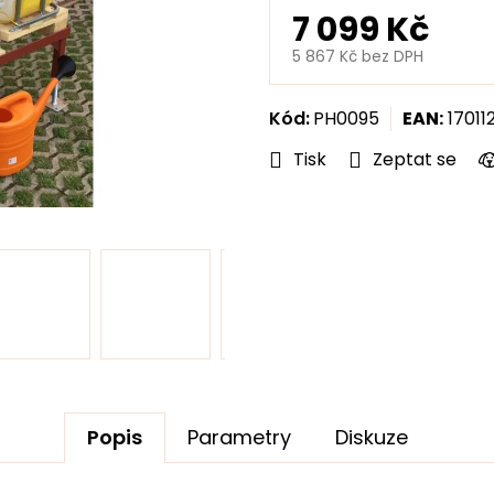
7 099 Kč
5 867 Kč bez DPH
Měrná
cena:
Kód:
PH0095
EAN:
17011
Tisk
Zeptat se
Popis
Parametry
Diskuze