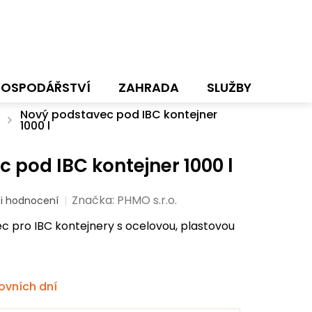
HOSPODÁŘSTVÍ
ZAHRADA
SLUŽBY
NOVI
Nový podstavec pod IBC kontejner
1000 l
 pod IBC kontejner 1000 l
Značka:
PHMO s.r.o.
i hodnocení
c pro IBC kontejnery s ocelovou, plastovou
ovních dní