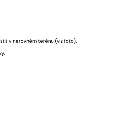
it v nerovném terénu (viz foto).
vy.