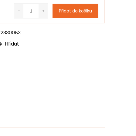
Přidat do košíku
22330083
Hlídat