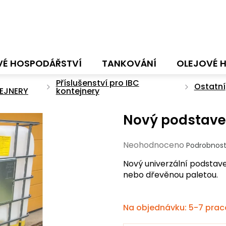
VÉ HOSPODÁŘSTVÍ
TANKOVÁNÍ
OLEJOVÉ 
Příslušenství pro IBC
Ostatní
EJNERY
kontejnery
Nový podstavec
Průměrné
Neohodnoceno
Podrobnost
hodnocení
Nový univerzální podstave
produktu
nebo dřevěnou paletou.
je
0,0
z
Na objednávku: 5-7 prac
5
hvězdiček.