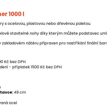
er 1000 l
ery s ocelovou, plastovou nebo dřevěnou paletou.
ové stavitelné nohy díky kterým můžete podstavec umíst
 zakladovém nátěru připraven pro nastříkání finální bar
800 Kč bez DPH
ení - příplatek 1500 Kč bez DPH
m
tavce:
49 cm
vaná ocel