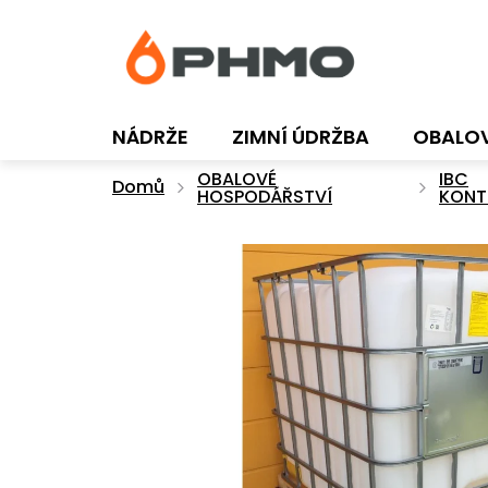
Přejít
na
obsah
NÁDRŽE
ZIMNÍ ÚDRŽBA
OBALO
OBALOVÉ
IBC
Domů
HOSPODÁŘSTVÍ
KONT