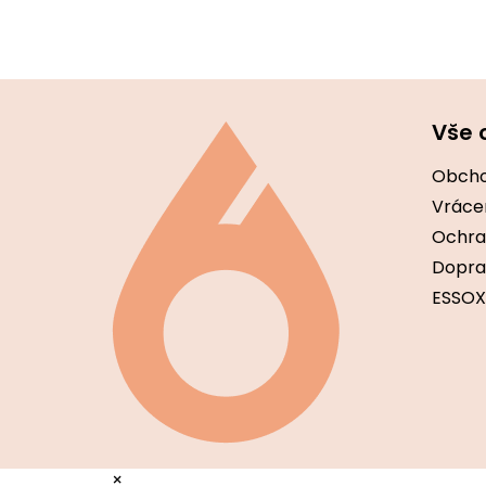
Z
á
Vše 
p
a
Obcho
t
í
Vráce
Ochra
Dopra
ESSOX
×