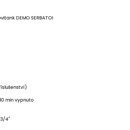
Movitank DEMO SERBATOI
íslušenství)
30 min vypnuto
 3/4"