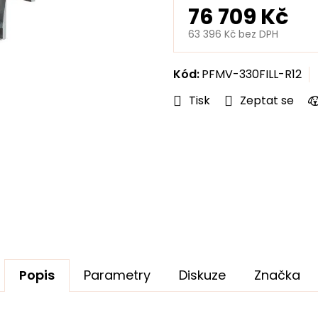
hvězdiček.
76 709 Kč
63 396 Kč bez DPH
Měrná
cena:
Kód:
PFMV-330FILL-R12
Tisk
Zeptat se
Popis
Parametry
Diskuze
Značka