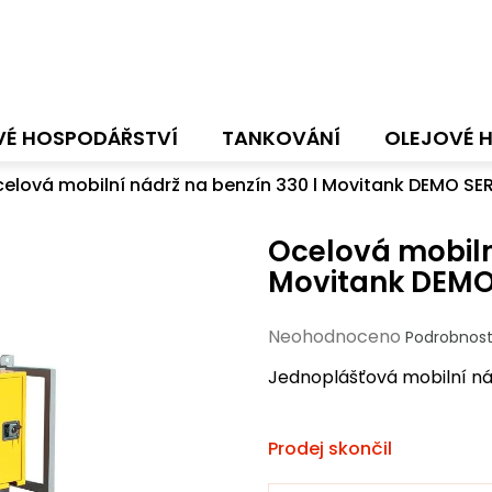
VÉ HOSPODÁŘSTVÍ
TANKOVÁNÍ
OLEJOVÉ 
elová mobilní nádrž na benzín 330 l Movitank DEMO SE
Ocelová mobiln
Movitank DEMO
Průměrné
Neohodnoceno
Podrobnost
hodnocení
Jednoplášťová mobilní nád
produktu
je
0,0
Prodej skončil
z
5