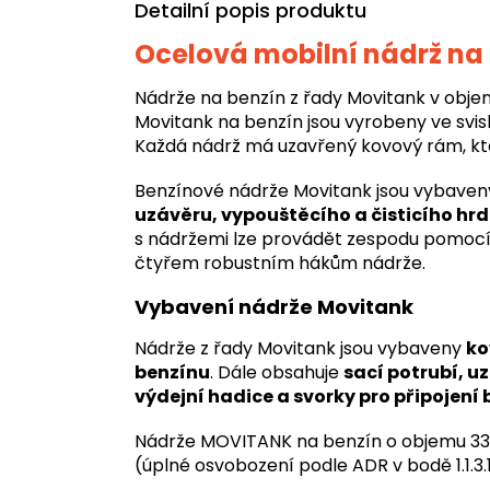
Detailní popis produktu
Ocelová mobilní nádrž na
Nádrže na benzín z řady Movitank v objem
Movitank na benzín jsou vyrobeny ve svis
Každá nádrž má uzavřený kovový rám, kte
Benzínové nádrže Movitank jsou vybaven
uzávěru, vypouštěcího a čisticího hr
s nádržemi lze provádět zespodu pomocí 
čtyřem robustním hákům nádrže.
Vybavení nádrže Movitank
Nádrže z řady Movitank jsou vybaveny
ko
benzínu
. Dále obsahuje
sací potrubí, u
výdejní hadice a svorky pro připojení 
Nádrže MOVITANK na benzín o objemu 330 
(úplné osvobození podle ADR v bodě 1.1.3.