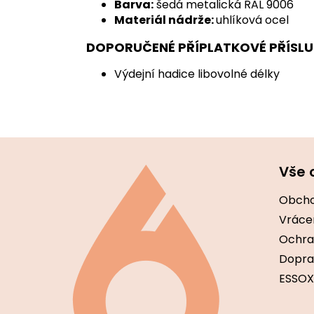
Barva:
šedá metalická RAL 9006
Materiál nádrže:
uhlíková ocel
DOPORUČENÉ PŘÍPLATKOVÉ PŘÍSLU
Výdejní hadice libovolné délky
Z
á
Vše 
p
a
Obcho
t
í
Vráce
Ochra
Dopra
ESSOX