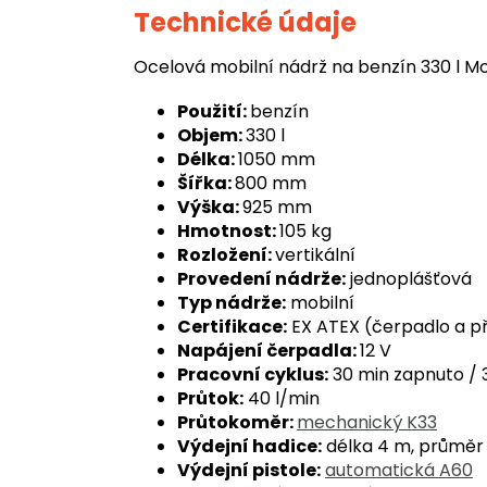
Technické údaje
Ocelová mobilní nádrž na benzín 330 l 
Použití:
benzín
Objem:
330 l
Délka:
1050 mm
Šířka:
800 mm
Výška:
925 mm
Hmotnost:
105 kg
Rozložení:
vertikální
Provedení nádrže:
jednoplášťová
Typ nádrže:
mobilní
Certifikace:
EX ATEX (čerpadlo a př
Napájení čerpadla:
12 V
Pracovní cyklus:
30 min zapnuto / 
Průtok:
40 l/min
Průtokoměr:
mechanický K33
Výdejní hadice:
délka 4 m, průměr
Výdejní pistole:
automatická A60