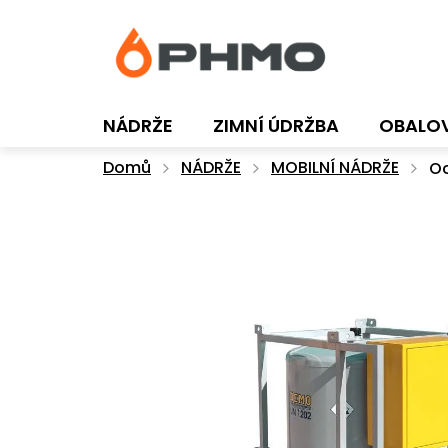
Přejít
na
obsah
NÁDRŽE
ZIMNÍ ÚDRŽBA
OBALO
Domů
NÁDRŽE
MOBILNÍ NÁDRŽE
Oc