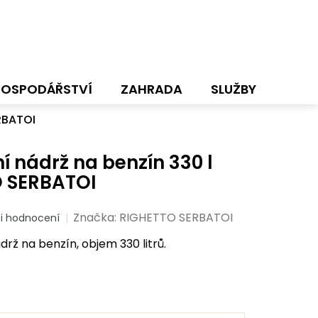
HOSPODÁŘSTVÍ
ZAHRADA
SLUŽBY
NOVI
RBATOI
í nádrž na benzín 330 l
 SERBATOI
Značka:
RIGHETTO SERBATOI
i hodnocení
rž na benzín, objem 330 litrů.