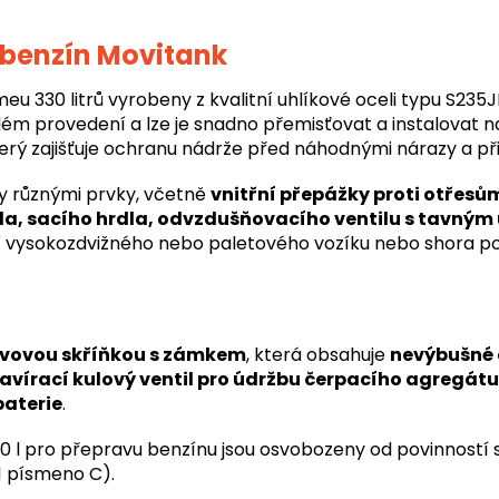
 benzín Movitank
eu 330 litrů vyrobeny z kvalitní uhlíkové oceli typu S23
lém provedení a lze je snadno přemisťovat a instalovat n
rý zajišťuje ochranu nádrže před náhodnými nárazy a při
y různými prvky, včetně
vnitřní přepážky proti otřes
dla, sacího hrdla, odvzdušňovacího ventilu s tavným
vysokozdvižného nebo paletového vozíku nebo shora pomo
vovou skříňkou s zámkem
, která obsahuje
nevýbušné 
zavírací kulový ventil pro údržbu čerpacího agregá
baterie
.
l pro přepravu benzínu jsou osvobozeny od povinností st
1 písmeno C).