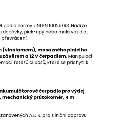
5JR podle normy UNI EN 10025/93. Nádrže
a dodávky, pick-upy nebo malá vozidla..
 převrácení.
ům (vlnolamem), mosazného plnicího
 uzávěrem a 12 V čerpadlem
. Manipulaci
cí řetězů či pásů, které se přichytí k
akumulátorové čerpadlo pro výdej
tu, mechanický průtokoměr, 4 m
anovených A.D.R. pro silniční dopravu