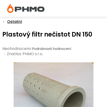
Přejít
na
obsah
Ostatní
Plastový filtr nečistot DN 150
Průměrné
Neohodnoceno
Podrobnosti hodnocení
hodnocení
Značka:
PHMO s.r.o.
produktu
je
0,0
z
5
hvězdiček.