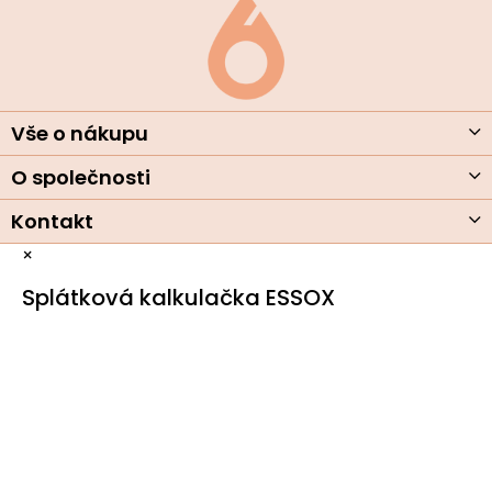
á
p
a
t
í
Vše o nákupu
O společnosti
Kontakt
×
Splátková kalkulačka ESSOX