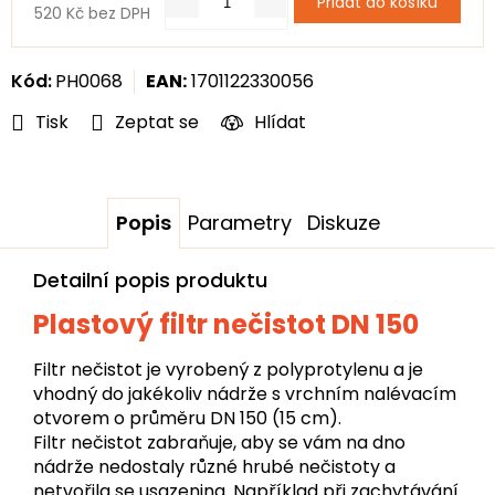
Přidat do košíku
520 Kč bez DPH
Měrná
cena:
Kód:
PH0068
EAN:
1701122330056
Tisk
Zeptat se
Hlídat
Popis
Parametry
Diskuze
Detailní popis produktu
Plastový filtr nečistot DN 150
Filtr nečistot je vyrobený z polyprotylenu a je
vhodný do jakékoliv nádrže s vrchním nalévacím
otvorem o průměru DN 150 (15 cm).
Filtr nečistot zabraňuje, aby se vám na dno
nádrže nedostaly různé hrubé nečistoty a
netvořila se usazenina. Například při zachytávání