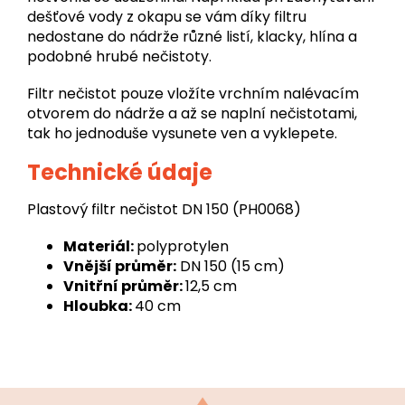
dešťové vody z okapu se vám díky filtru
nedostane do nádrže různé listí, klacky, hlína a
podobné hrubé nečistoty.
Filtr nečistot pouze vložíte vrchním nalévacím
otvorem do nádrže a až se naplní nečistotami,
tak ho jednoduše vysunete ven a vyklepete.
Technické údaje
Plastový filtr nečistot DN 150 (PH0068)
Materiál:
polyprotylen
Vnější průměr:
DN 150 (15 cm)
Vnitřní průměr:
12,5 cm
Hloubka:
40 cm
Z