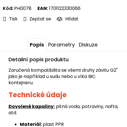
cena:
Kód:
PH0078
EAN:
1701122330066
Tisk
Zeptat se
Hlídat
Popis
Parametry
Diskuze
Detailní popis produktu
Zaručená kompatibilita se všemi druhy závitu G2"
jako je například u sudu nebo u víka IBC
kontejneru.
Technické údaje
Dovolené kapaliny:
pitná voda, potraviny, nafta,
atd.
Materiál:
plast PPR