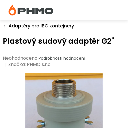
Přejít
na
obsah
Adaptéry pro IBC kontejnery
Plastový sudový adaptér G2"
Průměrné
Neohodnoceno
Podrobnosti hodnocení
hodnocení
Značka:
PHMO s.r.o.
produktu
je
0,0
z
5
hvězdiček.