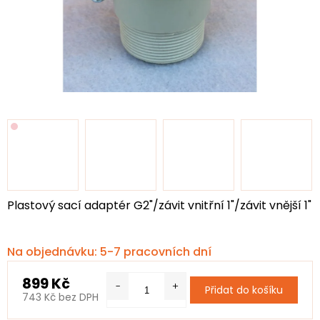
Plastový sací adaptér G2"/závit vnitřní 1"/závit vnější 1"
Na objednávku: 5-7 pracovních dní
899 Kč
Přidat do košíku
743 Kč bez DPH
Měrná