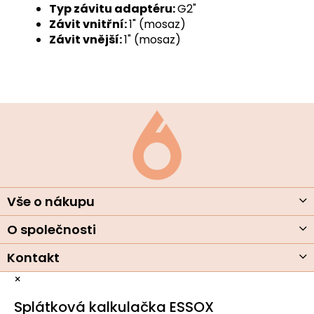
Typ závitu adaptéru:
G2"
Závit vnitřní:
1" (mosaz)
Závit vnější:
1" (mosaz)
Z
á
p
a
t
í
Vše o nákupu
O společnosti
Kontakt
×
Splátková kalkulačka ESSOX