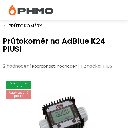
Přejít
na
obsah
PRŮTOKOMĚRY
Průtokoměr na AdBlue K24
PIUSI
Průměrné
2 hodnocení
Značka:
PIUSI
Podrobnosti hodnocení
hodnocení
produktu
Vyrobeno v
je
Itálii
5,0
Autorizovaný
prodej
z
5
hvězdiček.