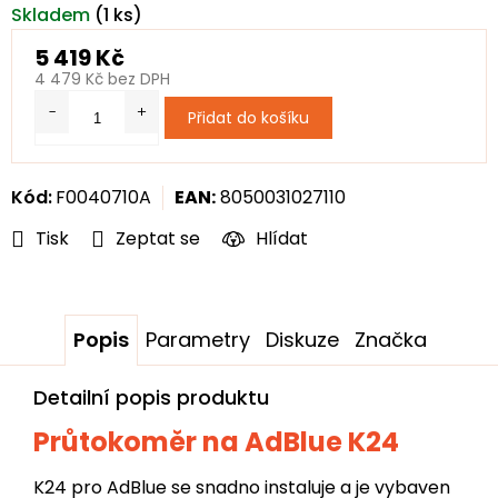
Skladem
(1 ks)
5 419 Kč
4 479 Kč bez DPH
Měrná
Přidat do košíku
cena:
Kód:
F0040710A
EAN:
8050031027110
Tisk
Zeptat se
Hlídat
Popis
Parametry
Diskuze
Značka
Detailní popis produktu
Průtokoměr na AdBlue K24
K24 pro AdBlue se snadno instaluje a je vybaven