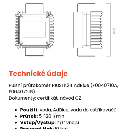
Technické údaje
Pulsní průtokoměr PIUSI K24 AdBlue (F0040710A,
F0040721B)
Dokumenty: certifikát, návod CZ
Použití:
voda, AdBlue, voda do ostřikovačů
Průtok:
5-120 l/min
Vstup/Výstup:
1“/1“ vnější
Provozní tlak:
10 bar