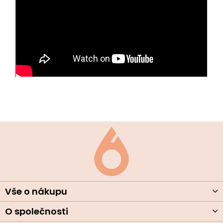
Z
á
p
a
t
í
Vše o nákupu
O společnosti