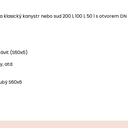
 klasický kanystr nebo sud 200 l, 100 l, 50 l s otvorem DN
ávit (S60x6)
, atd.
rubý S60x6