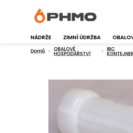
Přejít
na
obsah
NÁDRŽE
ZIMNÍ ÚDRŽBA
OBALO
OBALOVÉ
IBC
Domů
HOSPODÁŘSTVÍ
KONTEJNE