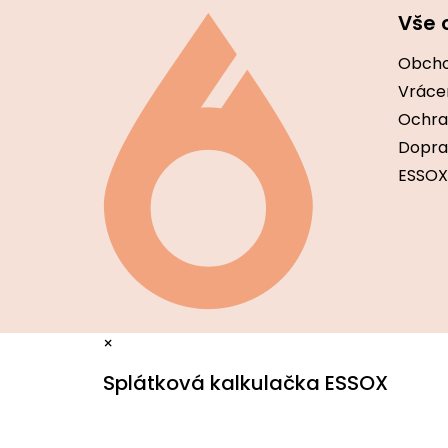
á
Vše 
p
a
Obcho
t
í
Vráce
Ochra
Dopra
ESSOX
×
Splátková kalkulačka ESSOX