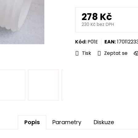
hvězdiček.
278 Kč
230 Kč bez DPH
Měrná
cena:
Kód:
P01E
EAN:
17011223
Tisk
Zeptat se
Popis
Parametry
Diskuze