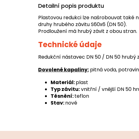
Detailní popis produktu
Plastovou redukci lze našrobouvat také na
druhy hrubého závitu S60x6 (DN 50).
Prodloužení má hrubý závit z obou stran.
Technické údaje
Redukční nástavec DN 50 / DN 50 hrubý z
Dovolené kapaliny:
pitná voda, potraviny
Materiál:
plast
Typ závitu:
vnitřní / vnější DN 50 h
Těsnění:
teflon
Stav:
nové
Z