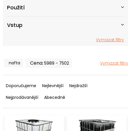
t
Použití
ů
Vstup
Vymazat filtry
nafta
5989
7502
Vymazat filtry
Ř
a
Doporučujeme
Nejlevnější
Nejdražší
z
e
Nejprodávanější
Abecedně
n
í
p
r
o