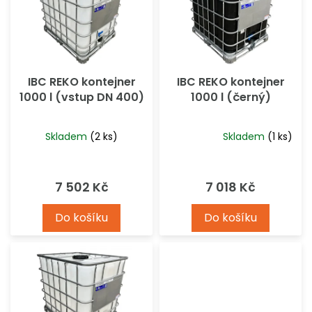
d
u
k
t
ů
IBC REKO kontejner
IBC REKO kontejner
1000 l (vstup DN 400)
1000 l (černý)
Skladem
(2 ks)
Skladem
(1 ks)
Průměrné
hodnocení
produktu
7 502 Kč
7 018 Kč
je
5,0
Do košíku
Do košíku
z
5
hvězdiček.