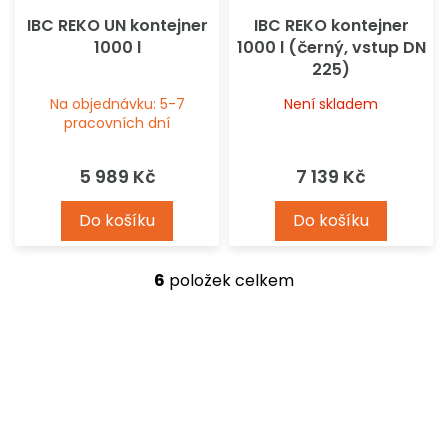
IBC REKO UN kontejner
IBC REKO kontejner
1000 l
1000 l (černý, vstup DN
225)
Na objednávku: 5-7
Není skladem
pracovních dní
5 989 Kč
7 139 Kč
Do košíku
Do košíku
6
položek celkem
O
v
l
á
d
a
c
í
p