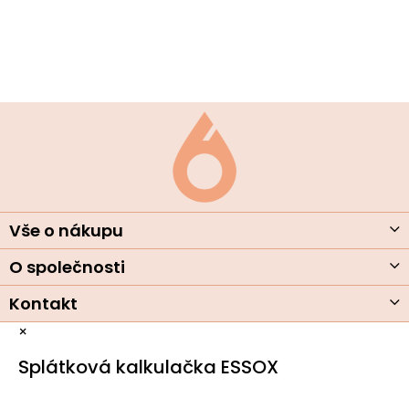
r
v
k
y
v
ý
Z
p
á
i
s
p
u
a
t
í
Vše o nákupu
O společnosti
Kontakt
×
Splátková kalkulačka ESSOX