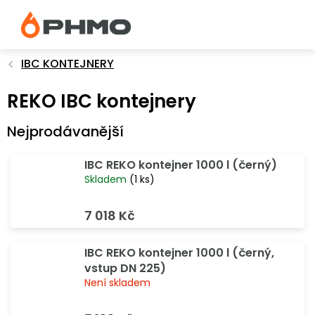
Přejít
na
obsah
IBC KONTEJNERY
REKO IBC kontejnery
Nejprodávanější
IBC REKO kontejner 1000 l (černý)
Skladem
(1 ks)
7 018 Kč
IBC REKO kontejner 1000 l (černý,
vstup DN 225)
Není skladem