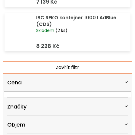
7 139 Kč
IBC REKO kontejner 1000 l AdBlue
(CDS)
Skladem
(2 ks)
8 228 Kč
V
Zavřít filtr
ý
p
Cena
i
s
p
r
Značky
o
d
u
Objem
k