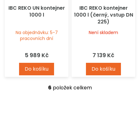
IBC REKO UN kontejner
IBC REKO kontejner
1000 l
1000 l (černý, vstup DN
225)
Na objednávku: 5-7
Není skladem
pracovních dní
5 989 Kč
7 139 Kč
Do košíku
Do košíku
6
položek celkem
O
v
l
á
d
a
c
í
p