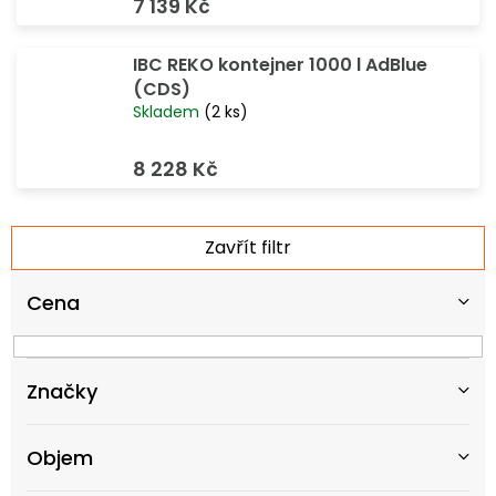
7 139 Kč
IBC REKO kontejner 1000 l AdBlue
(CDS)
Skladem
(2 ks)
8 228 Kč
V
Zavřít filtr
ý
p
Cena
i
s
p
r
Značky
o
d
u
Objem
k