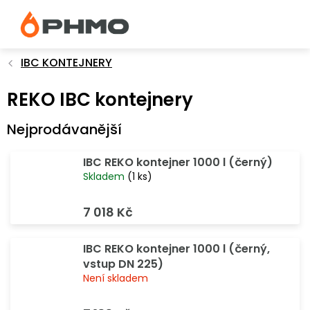
Přejít
na
obsah
IBC KONTEJNERY
REKO IBC kontejnery
Nejprodávanější
IBC REKO kontejner 1000 l (černý)
Skladem
(1 ks)
7 018 Kč
IBC REKO kontejner 1000 l (černý,
vstup DN 225)
Není skladem