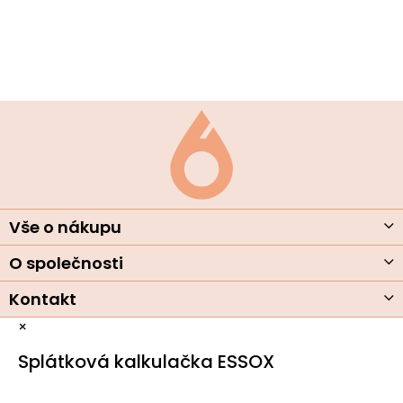
r
v
k
y
v
ý
Z
p
á
i
s
p
u
a
t
í
Vše o nákupu
O společnosti
Kontakt
×
Splátková kalkulačka ESSOX