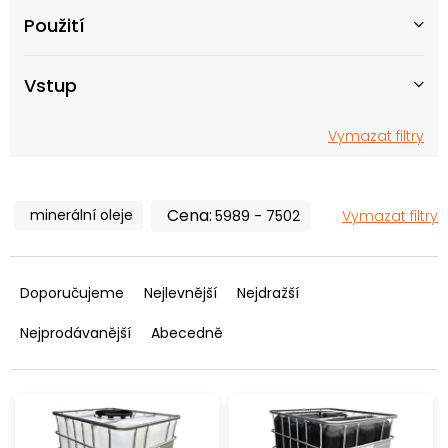
t
Použití
ů
Vstup
Vymazat filtry
minerální oleje
5989
7502
Vymazat filtry
Ř
a
Doporučujeme
Nejlevnější
Nejdražší
z
e
Nejprodávanější
Abecedně
n
í
p
r
o