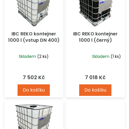
d
u
k
t
ů
IBC REKO kontejner
IBC REKO kontejner
1000 l (vstup DN 400)
1000 l (černý)
Skladem
(2 ks)
Skladem
(1 ks)
Průměrné
hodnocení
produktu
7 502 Kč
7 018 Kč
je
5,0
Do košíku
Do košíku
z
5
hvězdiček.