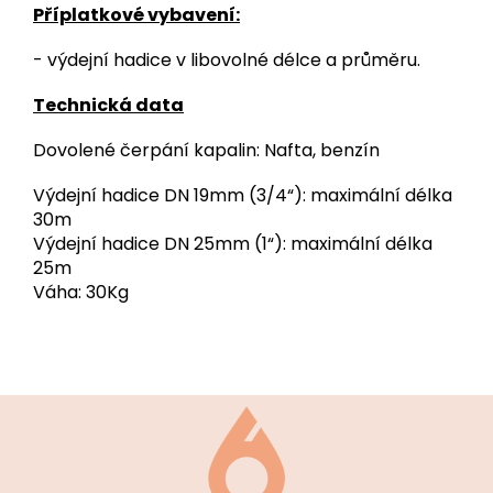
Příplatkové vybavení:
- výdejní hadice v libovolné délce a průměru.
Technická data
Dovolené čerpání kapalin: Nafta, benzín
Výdejní hadice DN 19mm (3/4“): maximální délka
30m
Výdejní hadice DN 25mm (1“): maximální délka
25m
Váha: 30Kg
Z
á
p
a