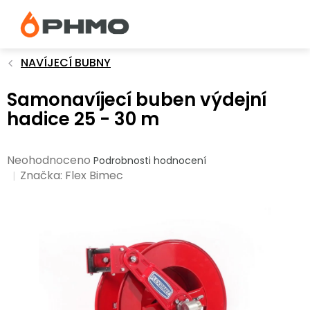
Přejít
na
obsah
NAVÍJECÍ BUBNY
Samonavíjecí buben výdejní
hadice 25 - 30 m
Průměrné
Neohodnoceno
Podrobnosti hodnocení
hodnocení
Značka:
Flex Bimec
produktu
je
0,0
z
5
hvězdiček.