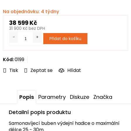
Na objednávku: 4 týdny
38 599 Kč
31 900 Kč bez DPH
Měrná
Přidat do košíku
cena:
Kód:
0199
Tisk
Zeptat se
Hlídat
Popis
Parametry
Diskuze
Značka
Detailní popis produktu
Samonavíjecí buben výdejní hadice o maximální
délce 25 - 30m.