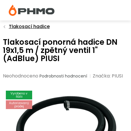
Přejít
na
obsah
Tlakosací hadice
Tlakosací ponorná hadice DN
19x1,5 m / zpětný ventil 1"
(AdBlue) PIUSI
Průměrné
Neohodnoceno
Značka:
PIUSI
Podrobnosti hodnocení
hodnocení
produktu
Vyrobeno v
je
Itálii
0,0
Autorizovaný
prodej
z
5
hvězdiček.