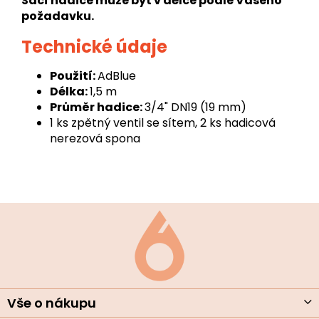
Sací hadice může být v délce podle Vašeho
požadavku.
Technické údaje
Použití:
AdBlue
Délka:
1,5 m
Průměr hadice:
3/4" DN19 (19 mm)
1 ks zpětný ventil se sítem, 2 ks hadicová
nerezová spona
Z
á
p
a
t
í
Vše o nákupu