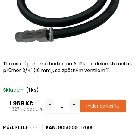
Tlakosací ponorná hadice na AdBlue o délce 1,5 metru,
průměr 3/4" (19 mm), se zpětným ventilem 1".
Skladem
(1 ks)
1 969 Kč
Přidat do košíku
1 627 Kč bez DPH
Měrná
cena:
Kód:
F14146000
EAN:
8050031017609