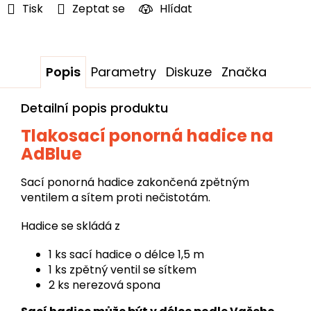
Tisk
Zeptat se
Hlídat
Popis
Parametry
Diskuze
Značka
Detailní popis produktu
Tlakosací ponorná hadice na
AdBlue
Sací ponorná hadice zakončená zpětným
ventilem a sítem proti nečistotám.
Hadice se skládá z
1 ks sací hadice o délce 1,5 m
1 ks zpětný ventil se sítkem
2 ks nerezová spona