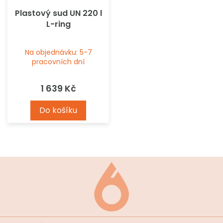
Plastový sud UN 220 l
L-ring
Na objednávku: 5-7
pracovních dní
1 639 Kč
Do košíku
Z
á
p
a
t
í