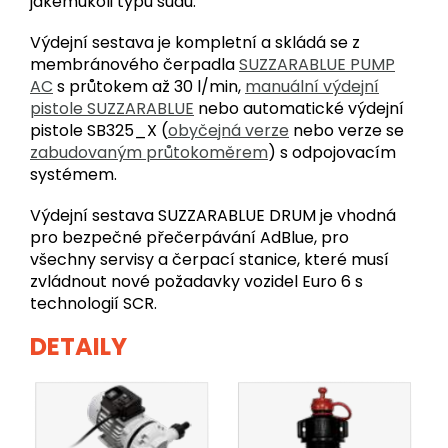
jakémukoli typu sudu.
Výdejní sestava je kompletní a skládá se z
membránového čerpadla
SUZZARABLUE PUMP
AC
s průtokem až 30 l/min,
manuální výdejní
pistole SUZZARABLUE
nebo automatické výdejní
pistole SB325_X (
obyčejná verze
nebo verze se
zabudovaným průtokoměrem
) s odpojovacím
systémem.
Výdejní sestava SUZZARABLUE DRUM je vhodná
pro bezpečné přečerpávání AdBlue, pro
všechny servisy a čerpací stanice, které musí
zvládnout nové požadavky vozidel Euro 6 s
technologií SCR.
DETAILY