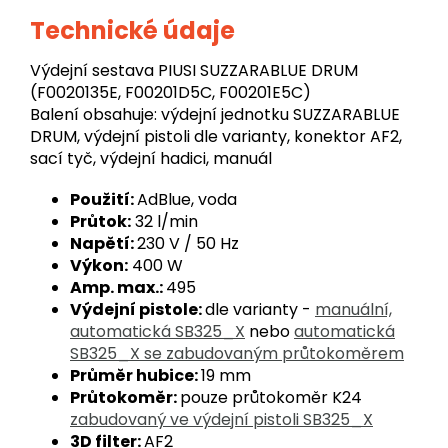
Technické údaje
Výdejní sestava PIUSI SUZZARABLUE DRUM
(F0020135E, F00201D5C, F00201E5C)
Balení obsahuje: výdejní jednotku SUZZARABLUE
DRUM, výdejní pistoli dle varianty, konektor AF2,
sací tyč, výdejní hadici, manuál
Použití:
AdBlue, voda
Průtok:
32 l/min
Napětí:
230 V / 50 Hz
Výkon:
400 W
Amp. max.:
495
Výdejní pistole:
dle varianty -
manuální,
automatická SB325_X
nebo
automatická
SB325_X se zabudovaným průtokoměrem
Průměr hubice:
19 mm
Průtokoměr:
pouze průtokoměr K24
zabudovaný ve výdejní pistoli SB325_X
3D filter:
AF2