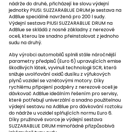
nádrže do druhé, přicházejí ke slovu výdejní
jednotky PIUSI. SUZZARABLUE DRUM je sestava na
AdBlue speciálně navržená pro 200 l sudy.
Výdejní sestava PIUSI SUZZARABLUE DRUM na
AdBlue se skládá z nosné základny z nerezové
oceli, kterou lze snadno přeinstalovat z jednoho
sudu na druhý.
Aby výrobci automobilů splnili stále náročnější
parametry předpisů (Euro 6) upravujících emise
škodlivých látek, vyvinuli technologii SCR, která
snižuje uvolňování oxidů dusíku z výfukových
plynů vozidel se vznětovými motory. Díky
rychlému připojení podpěry z nerezové oceli je
dávkovač AdBlue ideálním řešením pro servisy,
které potřebují univerzální a snadno použitelnou
výdejní sestavu na AdBlue pro dávkování roztoku
do nádrže u vozidel splňujících normu Euro 6.
Díky pružinové svorce je výdejní sestava
SUZZARABLUE DRUM mimořádně přizpůsobivá