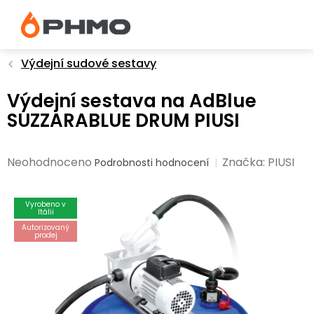
Přejít
na
obsah
Výdejní sudové sestavy
Výdejní sestava na AdBlue
SUZZARABLUE DRUM PIUSI
Průměrné
Neohodnoceno
Značka:
PIUSI
Podrobnosti hodnocení
hodnocení
produktu
Vyrobeno v
je
Itálii
0,0
Autorizovaný
prodej
z
5
hvězdiček.