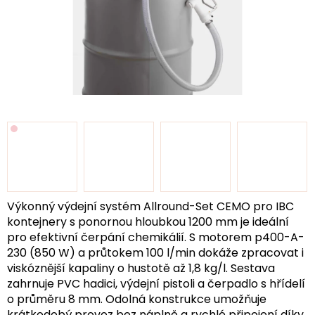
Výkonný výdejní systém Allround-Set CEMO pro IBC
kontejnery s ponornou hloubkou 1200 mm je ideální
pro efektivní čerpání chemikálií. S motorem p400-A-
230 (850 W) a průtokem 100 l/min dokáže zpracovat i
viskóznější kapaliny o hustotě až 1,8 kg/l. Sestava
zahrnuje PVC hadici, výdejní pistoli a čerpadlo s hřídelí
o průměru 8 mm. Odolná konstrukce umožňuje
krátkodobý provoz bez náplně a rychlé připojení díky