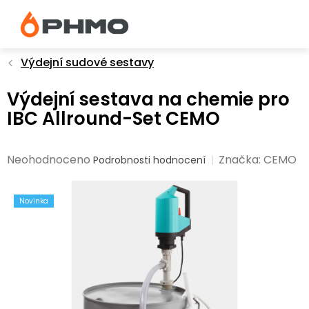
Přejít
na
obsah
Výdejní sudové sestavy
Výdejní sestava na chemie pro
IBC Allround-Set CEMO
Průměrné
Neohodnoceno
Značka:
CEMO
Podrobnosti hodnocení
hodnocení
produktu
Novinka
je
0,0
z
5
hvězdiček.