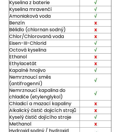
Kyselina z baterie
√
Kyselina mravenčí
√
Amoniaková voda
√
Benzín
x
Bělidlo (chlornan sodný)
x
Chlor/Chlorovaná voda
x
Eisen-III-Chlorid
√
Octová kyselina
√
Ethanol
x
Ethylacetát
x
Kapalné hnojivo
√
Nemrznoucí směs
√
(antifrogenní)
Nemrznoucí kapalina do
√
chladiče (etylenglykol)
Chladicí a mazací kapaliny
x
Alkalický čistič dojicích strojů
x
Kyselý čistič dojícího stroje
√
Methanol
x
Hydroxid sodný / hydroxid