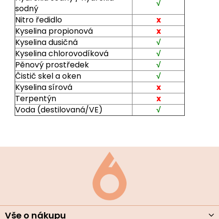
√
sodný
Nitro ředidlo
x
Kyselina propionová
x
Kyselina dusičná
√
Kyselina chlorovodíková
√
Pěnový prostředek
√
Čistič skel a oken
√
Kyselina sírová
x
Terpentýn
x
Voda (destilovaná/VE)
√
Z
á
p
a
t
í
Vše o nákupu