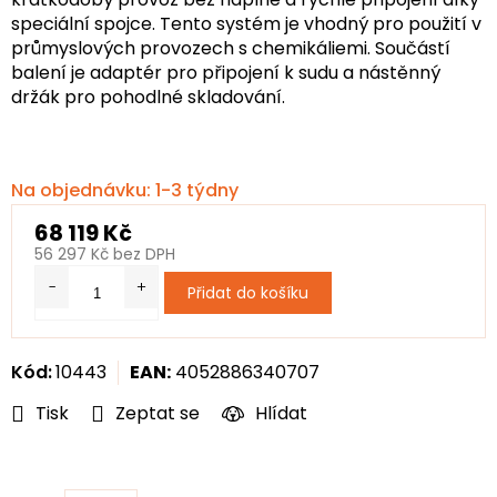
speciální spojce. Tento systém je vhodný pro použití v
průmyslových provozech s chemikáliemi. Součástí
balení je adaptér pro připojení k sudu a nástěnný
držák pro pohodlné skladování.
Na objednávku: 1-3 týdny
68 119 Kč
56 297 Kč bez DPH
Měrná
Přidat do košíku
cena:
Kód:
10443
EAN:
4052886340707
Tisk
Zeptat se
Hlídat