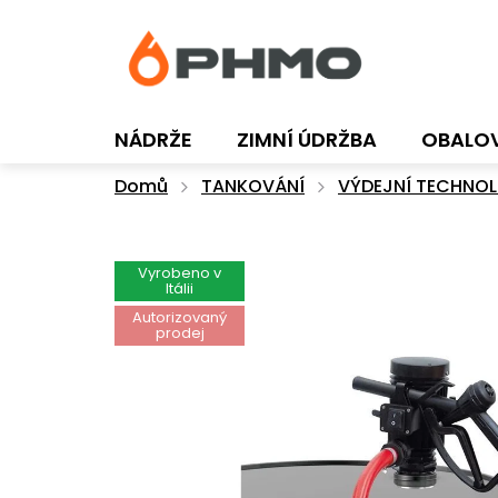
Přejít
na
obsah
NÁDRŽE
ZIMNÍ ÚDRŽBA
OBALO
Domů
TANKOVÁNÍ
VÝDEJNÍ TECHNOL
Vyrobeno v
Itálii
Autorizovaný
prodej