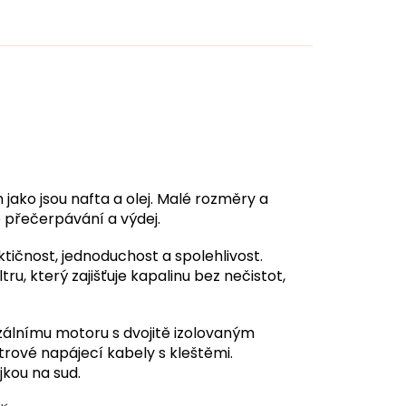
jako jsou nafta a olej. Malé rozměry a
 přečerpávání a výdej.
tičnost, jednoduchost a spolehlivost.
ru, který zajišťuje kapalinu bez nečistot,
zálnímu motoru s dvojitě izolovaným
rové napájecí kabely s kleštěmi.
jkou na sud.