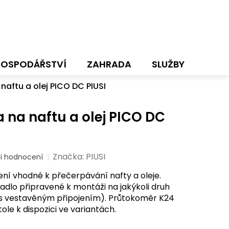
HOSPODÁŘSTVÍ
ZAHRADA
SLUŽBY
NOVI
naftu a olej PICO DC PIUSI
 na naftu a olej PICO DC
Značka:
PIUSI
i hodnocení
zení vhodné k přečerpávání nafty a oleje.
dlo připravené k montáži na jakýkoli druh
e s vestavěným připojením). Průtokoměr K24
ole k dispozici ve variantách.