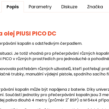
Popis
Parametry
Diskuze
Značka
a olej
PIUSI
PICO DC
čerpávání kapalin s odstředivým čerpadlem.
situaci. Je totiž vhodná pro přečerpávání různých kapalin 
ci PICO v různých prostředích pro jednoduché a pohodlné
ovovala potřebám různých uživatelů, kteří potřebují prak
ačné trubky, manuální výdejní pistole, spodního sacího filt
ávání kapalin může být napájena z baterie. Díky univer
í. Součástí jednotky pro přečerpávání kapalin jsou 3 met
dej paliva dlouhá 4 metry (průměr 2" BSP) a M 64x4 přípo