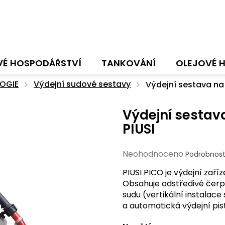
VÉ HOSPODÁŘSTVÍ
TANKOVÁNÍ
OLEJOVÉ 
OGIE
Výdejní sudové sestavy
Výdejní sestava na 
Výdejní sestava
PIUSI
Průměrné
Neohodnoceno
Podrobnost
hodnocení
PIUSI PICO je výdejní zaří
produktu
Obsahuje odstředivé čerpa
je
sudu (vertikální instalac
0,0
a automatická výdejní pist
z
5