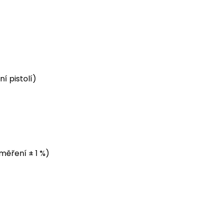
í pistolí)
měření ± 1 %)