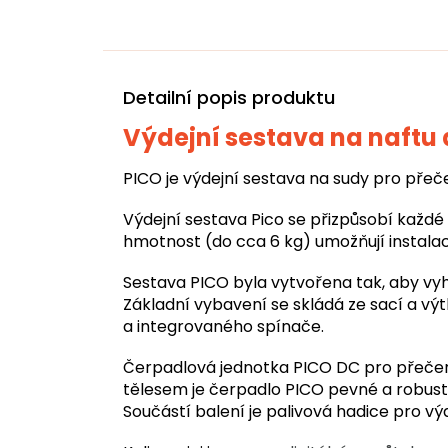
Detailní popis produktu
Výdejní sestava na naftu 
PICO je výdejní sestava na sudy pro pře
Výdejní sestava Pico se přizpůsobí každé 
hmotnost (do cca 6 kg) umožňují instala
Sestava PICO byla vytvořena tak, aby vyh
Základní vybavení se skládá ze sací a výtl
a integrovaného spínače.
Čerpadlová jednotka PICO DC pro přečerp
tělesem je čerpadlo PICO pevné a robustn
Součástí balení je palivová hadice pro vý