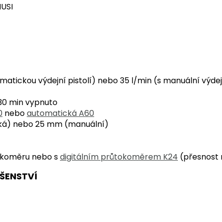
IUSI
omatickou výdejní pistolí) nebo 35 l/min (s manuální výdejn
30 min vypnuto
0
nebo
automatická A60
ká) nebo 25 mm (manuální)
tokoměru nebo s
digitálním průtokoměrem K24
(přesnost 
ŠENSTVÍ