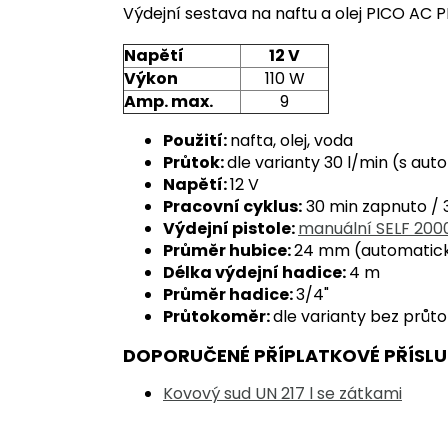
Výdejní sestava na naftu a olej PICO AC P
Napětí
12 V
Výkon
110 W
Amp. max.
9
Použití:
nafta, olej, voda
Průtok:
dle varianty 30 l/min (s aut
Napětí:
12 V
Pracovní cyklus:
30 min zapnuto / 
Výdejní pistole:
manuální SELF 200
Průměr hubice:
24 mm (automatic
Délka výdejní hadice:
4 m
Průměr hadice:
3/4"
Průtokoměr:
dle varianty bez prů
DOPORUČENÉ PŘÍPLATKOVÉ PŘÍSLU
Kovový sud UN 217 l se zátkami