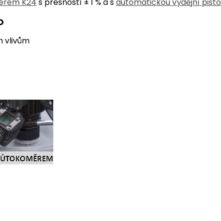
měrem K24
s přesností ± 1 % a s
automatickou výdejní pisto
O
m vlivům