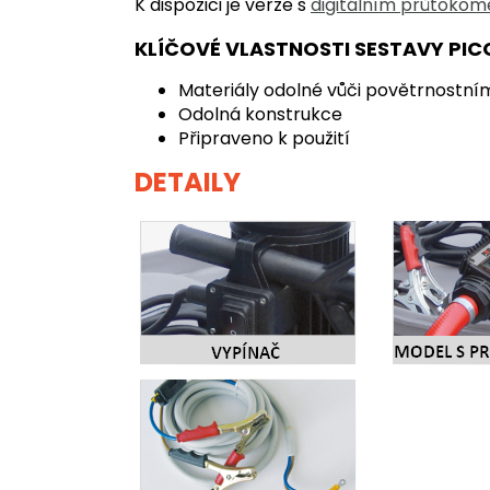
K dispozici je verze s
digitálním průtoko
KLÍČOVÉ VLASTNOSTI SESTAVY PIC
Materiály odolné vůči povětrnostní
Odolná konstrukce
Připraveno k použití
DETAILY