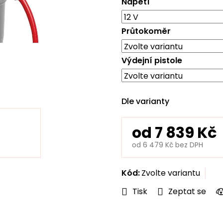
Napětí
hvězdiček.
Průtokoměr
Výdejní pistole
Dle varianty
od
7 839 Kč
od
6 479 Kč
bez DPH
Měrná
cena:
Kód:
Zvolte variantu
Tisk
Zeptat se