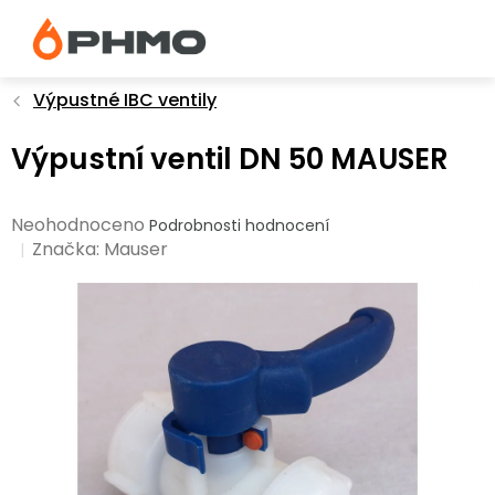
Přejít
na
obsah
Výpustné IBC ventily
Výpustní ventil DN 50 MAUSER
Průměrné
Neohodnoceno
Podrobnosti hodnocení
hodnocení
Značka:
Mauser
produktu
je
0,0
z
5
hvězdiček.