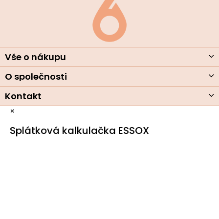
á
p
a
t
í
Vše o nákupu
O společnosti
Kontakt
×
Splátková kalkulačka ESSOX