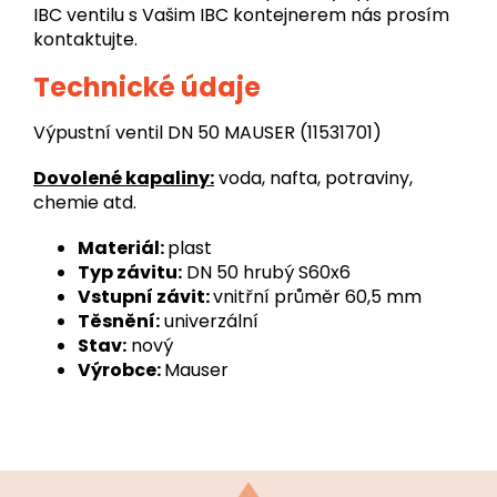
IBC ventilu s Vašim IBC kontejnerem nás prosím
kontaktujte.
Technické údaje
Výpustní ventil DN 50 MAUSER (11531701)
Dovolené kapaliny:
voda, nafta, potraviny,
chemie atd.
Materiál:
plast
Typ závitu:
DN 50 hrubý S60x6
Vstupní závit:
vnitřní průměr 60,5 mm
Těsnění:
univerzální
Stav:
nový
Výrobce:
Mauser
Z