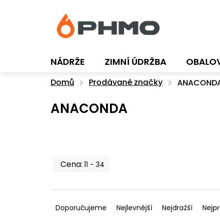
Přejít
na
obsah
NÁDRŽE
ZIMNÍ ÚDRŽBA
OBALO
Domů
Prodávané značky
ANACOND
ANACONDA
11
34
Ř
a
Doporučujeme
Nejlevnější
Nejdražší
Nejp
z