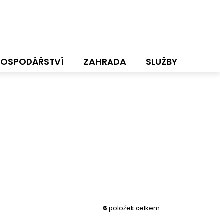
HOSPODÁŘSTVÍ
ZAHRADA
SLUŽBY
NOVI
6
položek celkem