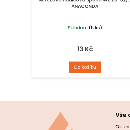
ANACONDA
Skladem
(5 ks)
13 Kč
Do košíku
Z
á
Vše 
p
a
Obcho
t