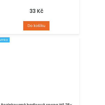
33 Kč
Do košíku
vinka
Pozinkovaná hadicová spona W1 25-