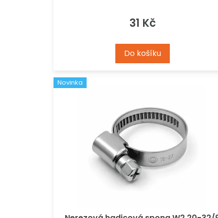
31 Kč
Do košíku
Novinka
Nerezová hadicová spona W2 20-32/