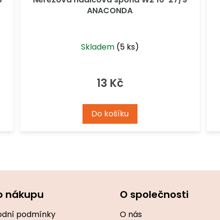
ANACONDA
Skladem
(5 ks)
13 Kč
Do košíku
O
v
l
á
d
o nákupu
O společnosti
a
c
í
dní podmínky
O nás