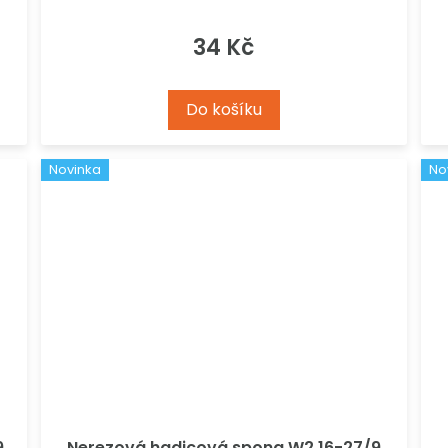
34 Kč
Do košíku
Novinka
No
9
Nerezová hadicová spona W2 16-27/9