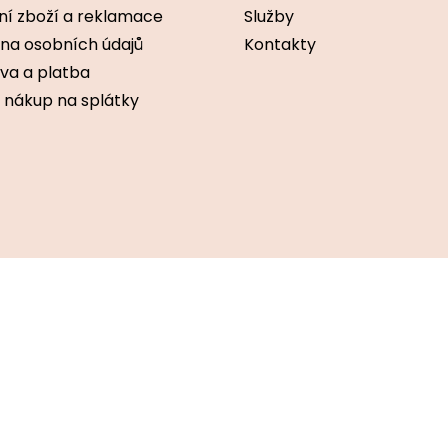
p
ní zboží a reklamace
Služby
r
v
na osobních údajů
Kontakty
k
va a platba
y
v
 nákup na splátky
ý
p
i
s
u