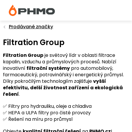
Přejít
na
obsah
Prodávané značky
Filtration Group
Filtration Group
je světový lídr v oblasti filtrace
kapalin, vzduchu a průmyslových procesů. Nabízí
inovativní
filtrační systémy
pro automobilový,
farmaceutický, potravinářský i energetický průmysl.
Díky pokročilým technologiím zajišťuje
vyšší
efektivitu, delší životnost zařízení a ekologická
řešení
.
✅ Filtry pro hydrauliku, oleje a chladiva
✅ HEPA a ULPA filtry pro čisté provozy
✅ Řešení na míru pro průmysl
Objevte
kvalitní filtrační řešení
na
PHMO.cz
!