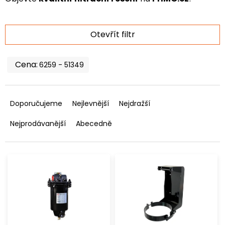
Otevřít filtr
6259
51349
Ř
a
Doporučujeme
Nejlevnější
Nejdražší
z
e
Nejprodávanější
Abecedně
n
í
p
V
r
ý
o
p
d
i
u
s
k
p
t
r