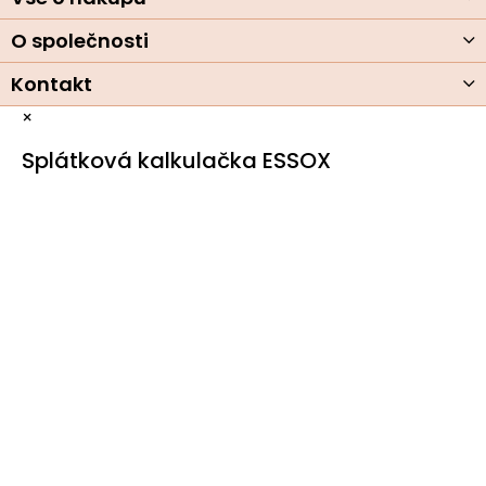
k
y
O společnosti
v
ý
Kontakt
p
i
×
s
u
Splátková kalkulačka ESSOX