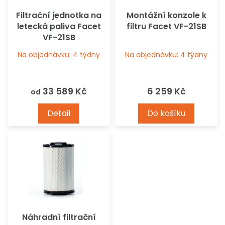
ů
o
Filtrační jednotka na
Montážní konzole k
d
letecká paliva Facet
filtru Facet VF-21SB
u
VF-21SB
k
t
Na objednávku: 4 týdny
Na objednávku: 4 týdny
ů
33 589 Kč
6 259 Kč
od
Detail
Do košíku
Náhradní filtrační