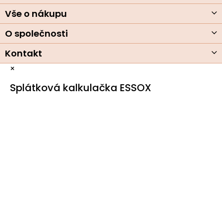
r
í
v
Vše o nákupu
k
y
O společnosti
v
ý
Kontakt
p
i
×
s
u
Splátková kalkulačka ESSOX