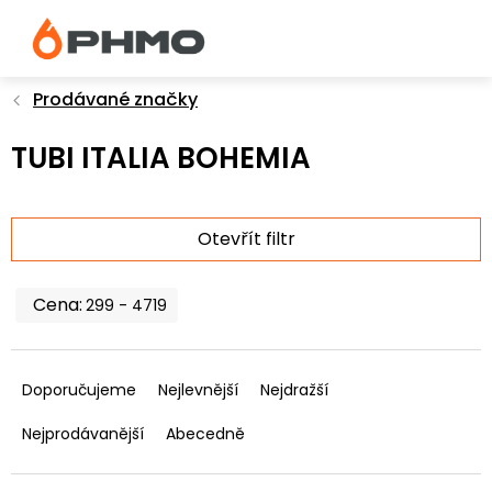
Přejít
na
obsah
Prodávané značky
TUBI ITALIA BOHEMIA
Otevřít filtr
299
4719
Ř
a
Doporučujeme
Nejlevnější
Nejdražší
z
e
Nejprodávanější
Abecedně
n
í