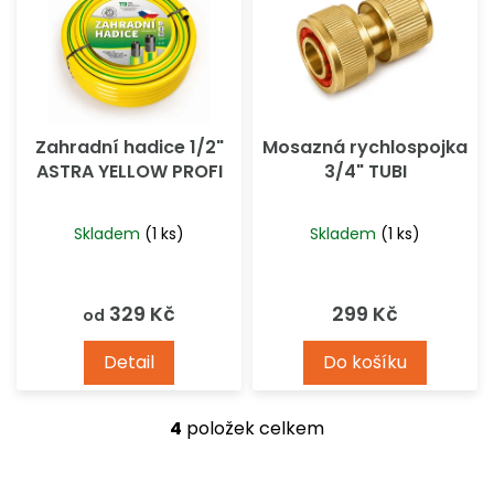
Zahradní hadice 1/2"
Mosazná rychlospojka
ASTRA YELLOW PROFI
3/4" TUBI
Skladem
(1 ks)
Skladem
(1 ks)
329 Kč
299 Kč
od
Detail
Do košíku
4
položek celkem
O
v
l